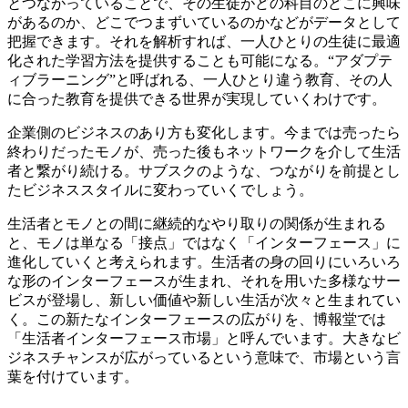
とつながっていることで、その生徒がどの科目のどこに興味
があるのか、どこでつまずいているのかなどがデータとして
把握できます。それを解析すれば、一人ひとりの生徒に最適
化された学習方法を提供することも可能になる。“アダプテ
ィブラーニング”と呼ばれる、一人ひとり違う教育、その人
に合った教育を提供できる世界が実現していくわけです。
企業側のビジネスのあり方も変化します。今までは売ったら
終わりだったモノが、売った後もネットワークを介して生活
者と繋がり続ける。サブスクのような、つながりを前提とし
たビジネススタイルに変わっていくでしょう。
生活者とモノとの間に継続的なやり取りの関係が生まれる
と、モノは単なる「接点」ではなく「インターフェース」に
進化していくと考えられます。生活者の身の回りにいろいろ
な形のインターフェースが生まれ、それを用いた多様なサー
ビスが登場し、新しい価値や新しい生活が次々と生まれてい
く。この新たなインターフェースの広がりを、博報堂では
「生活者インターフェース市場」と呼んでいます。大きなビ
ジネスチャンスが広がっているという意味で、市場という言
葉を付けています。