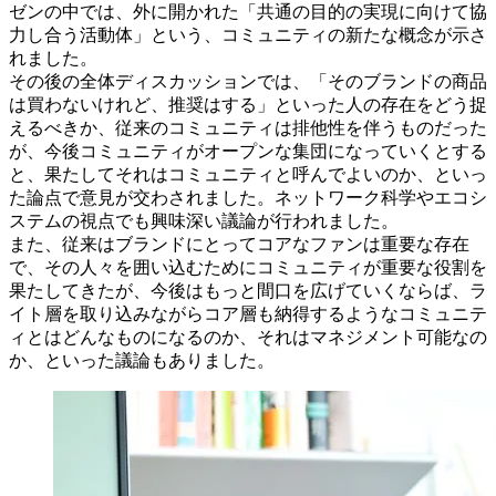
ゼンの中では、外に開かれた「共通の目的の実現に向けて協
力し合う活動体」という、コミュニティの新たな概念が示さ
れました。
その後の全体ディスカッションでは、「そのブランドの商品
は買わないけれど、推奨はする」といった人の存在をどう捉
えるべきか、従来のコミュニティは排他性を伴うものだった
が、今後コミュニティがオープンな集団になっていくとする
と、果たしてそれはコミュニティと呼んでよいのか、といっ
た論点で意見が交わされました。ネットワーク科学やエコシ
ステムの視点でも興味深い議論が行われました。
また、従来はブランドにとってコアなファンは重要な存在
で、その人々を囲い込むためにコミュニティが重要な役割を
果たしてきたが、今後はもっと間口を広げていくならば、ラ
イト層を取り込みながらコア層も納得するようなコミュニテ
ィとはどんなものになるのか、それはマネジメント可能なの
か、といった議論もありました。