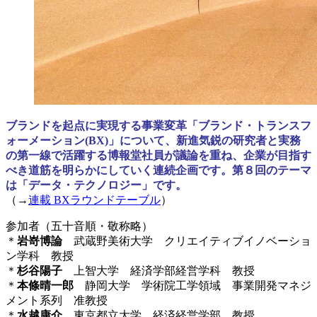
ブランドを起点に実現する事業変革「ブランド・トランスフ
ォーメーション(BX)」について、新進気鋭の研究者と実務
の第一線で活躍する博報堂社員が議論を重ね、企業が目指す
べき道筋を明らかにしていく連続企画です。第８回のテーマ
は「データ・テクノロジー」です。
（→
連載 BXラウンドテーブル
）
参加者（五十音順・敬称略）
＊
岩嵜博論
武蔵野美術大学 クリエイティブイノベーショ
ン学科 教授
＊
杉谷陽子
上智大学 経済学部経営学科 教授
＊
本條晴一郎
静岡大学 学術院工学領域 事業開発マネジ
メント系列 准教授
＊
水越康介
東京都立大学 経済経営学部 教授