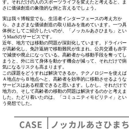
す。それだけの人のスポーツライフを変えたと考えると、ま
さに価値創造の象徴的な例と言えるでしょう。
実は我々博報堂でも、生活者インターフェースの考え方か
ら、さまざまな価値創造の取り組みを進めています。一つ具
体例としてご紹介したいのが、「ノッカルあさひまち」とい
うMaaSのサービスです。
近年、地方では移動の問題が深刻化しています。ドライバー
が高齢化し、免許返納で移動難民が生まれ、公共交通も赤字
で減便や廃止になっている。高齢者から移動手段を奪ってし
まうと、外に出て身体を動かす機会が減って、それだけで病
気になるリスクも高まります。
この課題をどうすれば解決できるか。テクノロジーを使えば
Ａ地点からＢ地点へと、高齢者を効率的に移動させるような
サービスはある程度できると思います。しかし、それだけで
地方の、そして高齢者の移動の問題は解決するのかと考えま
した。たどり着いたのは、「コミュニティモビリティ」とい
う発想でした。