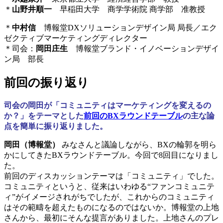
＊
山野井順一
早稲田大学 商学学術院 商学部 准教授
＊
中村信
博報堂DXソリューションデザイン局 局長／エク
ゼクティブマーケティングディレクター
＊司会：
岡田庄生
博報堂ブランド・イノベーションデザイ
ン局 部長
前回の振り返り
司会の岡田が「コミュニティはマーケティングを変えるの
か？」をテーマとした
前回のBXラウンドテーブル
の主な論
点を簡単に振り返りました。
岡田（博報堂）
みなさんと議論しながら、BXの輪郭を明ら
かにしてきたBXラウンドテーブル。今回で8回目になりまし
た。
前回のディスカッションテーマは「コミュニティ」でした。
コミュニティというと、従来はいわゆる“ファンコミュニテ
ィ”がイメージされがちでしたが、これからのコミュニティ
はその範疇を超えたものになるのではないか。博報堂の上地
さんから、最初にそんな提言がありました。上地さんのプレ