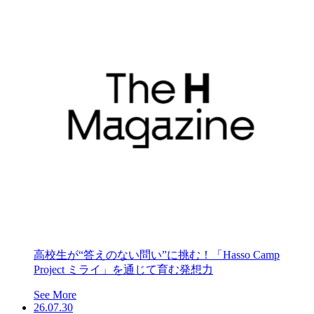
高校生が“答えのない問い”に挑む！「Hasso Camp
Project ミライ」を通じて育む発想力
See More
26.07.30