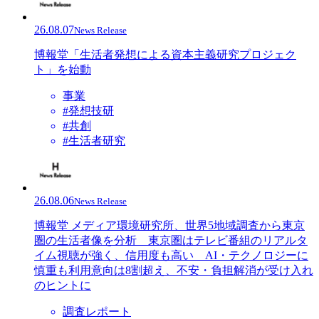
26.08.07
News Release
博報堂「生活者発想による資本主義研究プロジェク
ト」を始動
事業
#発想技研
#共創
#生活者研究
26.08.06
News Release
博報堂 メディア環境研究所、世界5地域調査から東京
圏の生活者像を分析 東京圏はテレビ番組のリアルタ
イム視聴が強く、信用度も高い AI・テクノロジーに
慎重も利用意向は8割超え、不安・負担解消が受け入れ
のヒントに
調査レポート