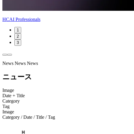
HCAI Professionals
1
2
3
News
News
News
ニュース
Image
Date + Title
Category
Tag
Image
Category / Date / Title / Tag