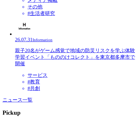
メディア掲載
その他
#生活者研究
26.07.31
Information
親子20名がゲーム感覚で地域の防災リスクを学ぶ体験
学習イベント「もののけコレクト」を東京都多摩市で
開催
サービス
#教育
#共創
ニュース一覧
Pickup