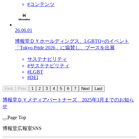
#コンテンツ
26.06.01
博報堂ＤＹホールディングス、LGBTQ+のイベント
「Tokyo Pride 2026」に協賛し、ブースを出展
サステナビリティ
#サステナビリティ
#LGBT
#DEI
First
Prev
1
2
3
4
5
6
7
Next
Last
博報堂ＤＹメディアパートナーズ
2025年3月までのお知ら
せ
Page Top
博報堂広報室SNS