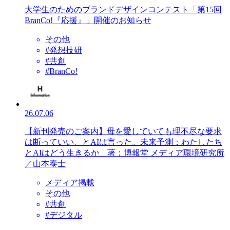
大学生のためのブランドデザインコンテスト「第15回
BranCo!『応援』」開催のお知らせ
その他
#発想技研
#共創
#BranCo!
26.07.06
【新刊発売のご案内】母を愛していても理不尽な要求
は断っていい、とAIは言った。未来予測：わたしたち
とAIはどう生きるか 著：博報堂 メディア環境研究所
／山本泰士
メディア掲載
その他
#共創
#デジタル