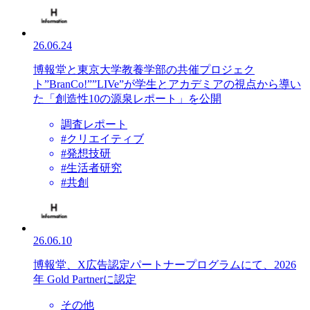
26.06.24
博報堂と東京大学教養学部の共催プロジェク
ト”BranCo!””LIVe”が学生とアカデミアの視点から導い
た「創造性10の源泉レポート」を公開
調査レポート
#クリエイティブ
#発想技研
#生活者研究
#共創
26.06.10
博報堂、X広告認定パートナープログラムにて、2026
年 Gold Partnerに認定
その他