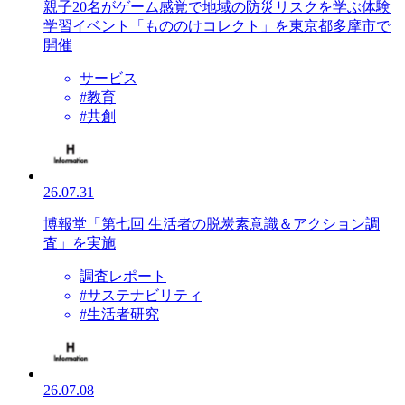
親子20名がゲーム感覚で地域の防災リスクを学ぶ体験
学習イベント「もののけコレクト」を東京都多摩市で
開催
サービス
#教育
#共創
26.07.31
博報堂「第七回 生活者の脱炭素意識＆アクション調
査」を実施
調査レポート
#サステナビリティ
#生活者研究
26.07.08