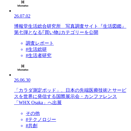
26.07.02
博報堂生活総合研究所 写真調査サイト『生活図鑑』
第七弾となる｢買い物｣カテゴリーを公開
調査レポート
#生活総研
#生活者研究
26.06.30
「カラダ測定ポッド」、日本の先端医療技術とサービ
スを世界に発信する国際展示会・カンファレンス
「WHX Osaka」へ出展
その他
#テクノロジー
#共創