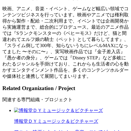
映画、アニメ、音楽・イベント、ゲームなど幅広い領域でコ
ンテンツビジネスを行っています。映画やアニメでは権利取
得から製作・配給・二次利用まで、イベントでは企画開発か
ら実施運営まで、総合的にプロデュース。最近のアニメ作品
では『Sランクモンスターの《ベヒーモス》だけど、猫と間
違われてエルフ娘の騎士（ペット）として暮らしてます』、
『スライム倒して300年、知らないうちにレベルMAXになっ
てました 〜そのに〜』、実写映画作品では『金子差入店』
『愚か者の身分』、ゲームでは『Disney STEP』など多岐に
わたるジャンルを手掛けており、これからも生活者の心を動
かすエンタテインメント作品を、多くのコンテンツホルダー
や媒体社と連携して展開してまいります。
Related Organization / Project
関連する専門組織・プロジェクト
博報堂ＤＹミュージック＆ピクチャーズ