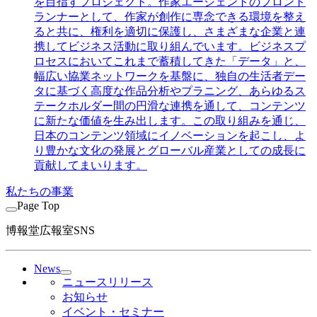
を目指すプロジェクト。作家エージェントのフロント
ランナーとして、作家が創作に専念できる環境を整え
ると共に、権利を適切に保護し、さまざまな企業と連
携してビジネス活動に取り組んでいます。ビジネスプ
ロセスにおいてこれまで蓄積してきた「データ」と、
幅広い協業ネットワークを基盤に、独自の生活者デー
タに基づく高度な作品分析やプラニング、あらゆるス
テークホルダー間の円滑な連携を通して、コンテンツ
に新たな価値を生み出します。この取り組みを通じ、
日本のコンテンツ領域にイノベーションを起こし、よ
り豊かな文化の発展とグローバル産業としての成長に
貢献してまいります。
私たちの事業
Page Top
博報堂広報室SNS
News
ニュースリリース
お知らせ
イベント・セミナー