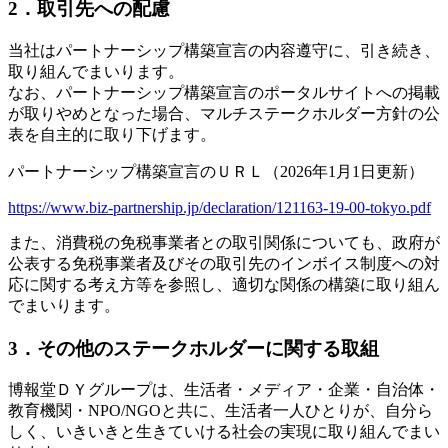
2．取引先への配慮
当社はパートナーシップ構築宣言の内容遵守に、引き続き、
取り組んでまいります。
なお、パートナーシップ構築宣言のポータルサイトへの掲載
が取りやめとなった場合、マルチステークホルダー方針の公
表を自主的に取り下げます。
パートナーシップ構築宣言のＵＲＬ（2026年1月1日更新）
https://www.biz-partnership.jp/declaration/121163-19-00-tokyo.pdf
また、消費税の免税事業者との取引関係についても、政府が
公表する免税事業者及びその取引先のインボイス制度への対
応に関する考え方等を参照し、適切な関係の構築に取り組ん
でまいります。
3．その他のステークホルダーに関する取組
博報堂ＤＹグループは、生活者・メディア・企業・自治体・
教育機関・NPO/NGOと共に、生活者一人ひとりが、自分ら
しく、いきいきと生きていける社会の実現に取り組んでまい