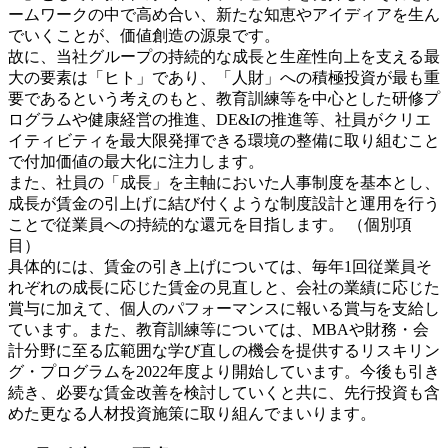
ームワークの中で高め合い、新たな知恵やアイディアを生ん
でいくことが、価値創造の源泉です。
故に、当社グループの持続的な成長と生産性向上を支える最
大の要素は「ヒト」であり、「人財」への積極投資が最も重
要であるという考えのもと、教育訓練等を中心とした研修プ
ログラムや健康経営の推進、DE&Iの推進等、社員がクリエ
イティビティを最大限発揮できる環境の整備に取り組むこと
で付加価値の最大化に注力します。
また、社員の「成長」を主軸においた人事制度を基本とし、
成長が賃金の引上げに結び付くような制度設計と運用を行う
ことで従業員への持続的な還元を目指します。 （個別項
目）
具体的には、賃金の引き上げについては、毎年1回従業員そ
れぞれの成長に応じた賃金の見直しと、会社の業績に応じた
賞与に加えて、個人のパフォーマンスに報いる賞与を支給し
ています。また、教育訓練等については、MBAや財務・会
計分野に至る広範囲な学び直しの機会を提供するリスキリン
グ・プログラムを2022年度より開始しています。今後も引き
続き、必要な賃金改善を検討していくと共に、先行投資も含
めた更なる人材投資施策に取り組んでまいります。