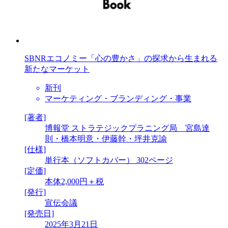
SBNRエコノミー「心の豊かさ」の探求から生まれる
新たなマーケット
新刊
マーケティング・ブランディング・事業
[著者]
博報堂 ストラテジックプラニング局 宮島達
則・橋本明意・伊藤幹・坪井克諭
[仕様]
単行本（ソフトカバー） 302ページ
[定価]
本体2,000円＋税
[発行]
宣伝会議
[発売日]
2025年3月21日