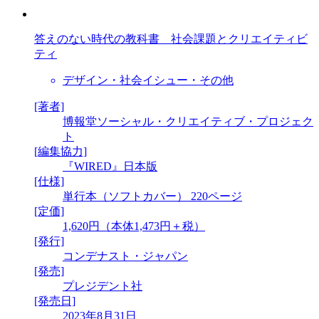
答えのない時代の教科書 社会課題とクリエイティビ
ティ
デザイン・社会イシュー・その他
[著者]
博報堂ソーシャル・クリエイティブ・プロジェク
ト
[編集協力]
『WIRED』日本版
[仕様]
単行本（ソフトカバー） 220ページ
[定価]
1,620円（本体1,473円＋税）
[発行]
コンデナスト・ジャパン
[発売]
プレジデント社
[発売日]
2023年8月31日