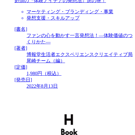
必須の『体験アイデアの発想法』虎の巻！
マーケティング・ブランディング・事業
発想支援・スキルアップ
[書名]
ファンの心を動かす一言発想法！―体験価値のつ
くりかた―
[著者]
博報堂生活者エクスペリエンスクリエイティブ局
尾崎チーム（編）
[定価]
1,980円（税込）
[発売日]
2022年8月13日