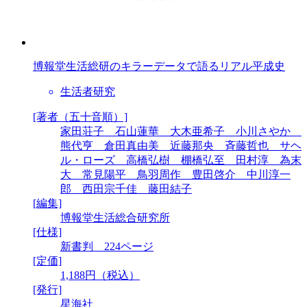
博報堂生活総研のキラーデータで語るリアル平成史
生活者研究
[著者（五十音順）]
家田荘子 石山蓮華 大木亜希子 小川さやか
熊代亨 倉田真由美 近藤那央 斉藤哲也 サヘ
ル・ローズ 高橋弘樹 棚橋弘至 田村淳 為末
大 常見陽平 鳥羽周作 豊田啓介 中川淳一
郎 西田宗千佳 藤田結子
[編集]
博報堂生活総合研究所
[仕様]
新書判 224ページ
[定価]
1,188円（税込）
[発行]
星海社