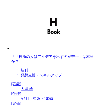
『「役所の人はアイデアを出すのが苦手」は本当
か？』
新刊
発想支援・スキルアップ
[著者]
大里 学
[仕様]
A5判・並製・160頁
[定価]