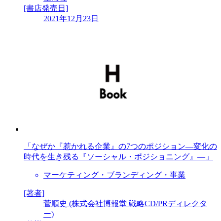
[書店発売日]
2021年12月23日
「なぜか『惹かれる企業』の7つのポジション―変化の
時代を生き残る『ソーシャル・ポジショニング』―」
マーケティング・ブランディング・事業
[著者]
菅順史 (株式会社博報堂 戦略CD/PRディレクタ
ー)