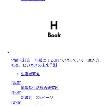
消齢化社会 年齢による違いが消えていく！生き方、
社会、ビジネスの未来予測
生活者研究
[著者]
博報堂生活総合研究所
[仕様]
新書判 224ページ
[定価]