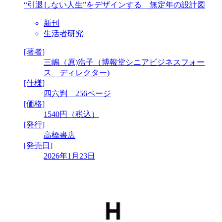
“引退しない人生”をデザインする 無定年の設計図
新刊
生活者研究
[著者]
三嶋（原)浩子（博報堂シニアビジネスフォー
ス ディレクター)
[仕様]
四六判 256ページ
[価格]
1540円（税込）
[発行]
高橋書店
[発売日]
2026年1月23日