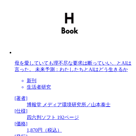
母を愛していても理不尽な要求は断っていい、とAIは
言った。 未来予測：わたしたちとAIはどう生きるか
新刊
生活者研究
[著者]
博報堂 メディア環境研究所／山本泰士
[仕様]
四六判ソフト 192ページ
[価格]
1,870円（税込）