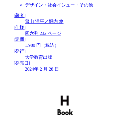
デザイン・社会イシュー・その他
[著者]
畠山 洋平／堀内 悠
[仕様]
四六判 232 ページ
[定価]
1,980 円（税込）
[発行]
大学教育出版
[発売日]
2024年 2 月 28 日