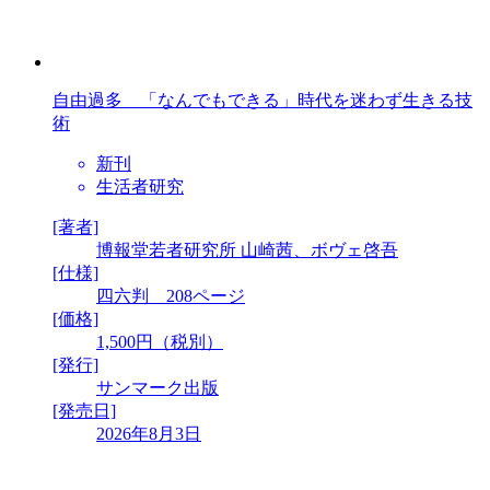
自由過多 「なんでもできる」時代を迷わず生きる技
術
新刊
生活者研究
[著者]
博報堂若者研究所 山崎茜、ボヴェ啓吾
[仕様]
四六判 208ページ
[価格]
1,500円（税別）
[発行]
サンマーク出版
[発売日]
2026年8月3日