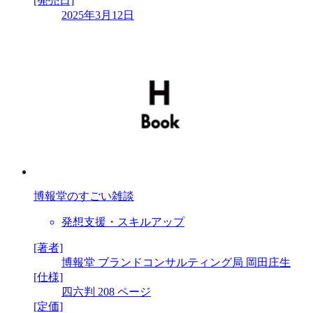
[発売日]
2025年3月12日
博報堂のすごい雑談
発想支援・スキルアップ
[著者]
博報堂 ブランドコンサルティング局 岡田庄生
[仕様]
四六判 208 ページ
[定価]