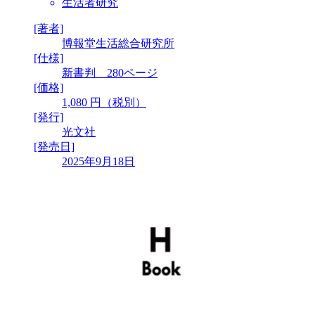
生活者研究
[著者]
博報堂生活総合研究所
[仕様]
新書判 280ページ
[価格]
1,080 円（税別）
[発行]
光文社
[発売日]
2025年9月18日