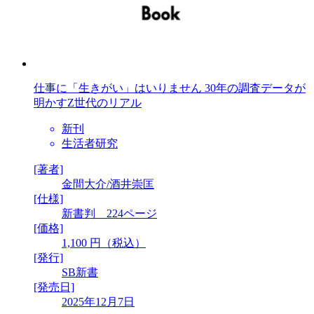
仕事に「生きがい」はいりません 30年の調査データが
明かすZ世代のリアル
新刊
生活者研究
[著者]
金間大介/酒井崇匡
[仕様]
新書判 224ページ
[価格]
1,100 円（税込）
[発行]
SB新書
[発売日]
2025年12月7日