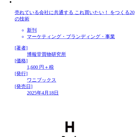
売れている会社に共通する これ買いたい！ をつくる20
の技術
新刊
マーケティング・ブランディング・事業
[著者]
博報堂買物研究所
[価格]
1,600 円＋税
[発行]
ワニブックス
[発売日]
2025年4月18日