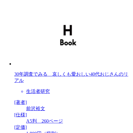
30年調査でみる 哀しくも愛おしい40代おじさんのリ
アル
生活者研究
[著者]
前沢裕文
[仕様]
A5判 260ページ
[定価]