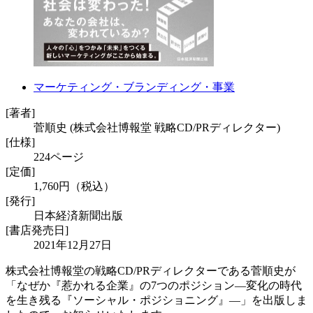
マーケティング・ブランディング・事業
[著者]
菅順史 (株式会社博報堂 戦略CD/PRディレクター)
[仕様]
224ページ
[定価]
1,760円（税込）
[発行]
日本経済新聞出版
[書店発売日]
2021年12月27日
株式会社博報堂の戦略CD/PRディレクターである菅順史が
「なぜか『惹かれる企業』の7つのポジション―変化の時代
を生き残る『ソーシャル・ポジショニング』―」を出版しま