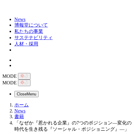
News
博報堂について
私たちの事業
サステナビリティ
人材・採用
MODE
MODE
Close
Menu
ホーム
News
書籍
「なぜか『惹かれる企業』の7つのポジション―変化の
時代を生き残る『ソーシャル・ポジショニング』―」