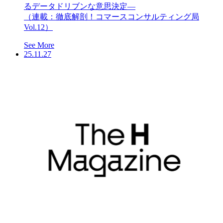
るデータドリブンな意思決定―
（連載：徹底解剖！コマースコンサルティング局
Vol.12）
See More
25.11.27