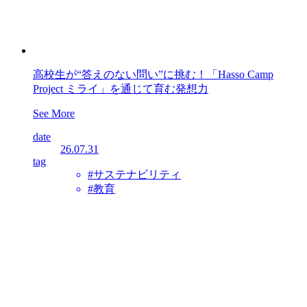
高校生が“答えのない問い”に挑む！「Hasso Camp
Project ミライ」を通じて育む発想力
See More
date
26.07.31
tag
#サステナビリティ
#教育