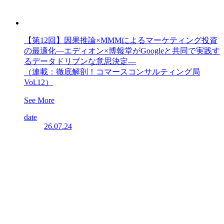
【第12回】因果推論×MMMによるマーケティング投資
の最適化―エディオン×博報堂がGoogleと共同で実践す
るデータドリブンな意思決定―
（連載：徹底解剖！コマースコンサルティング局
Vol.12）
See More
date
26.07.24