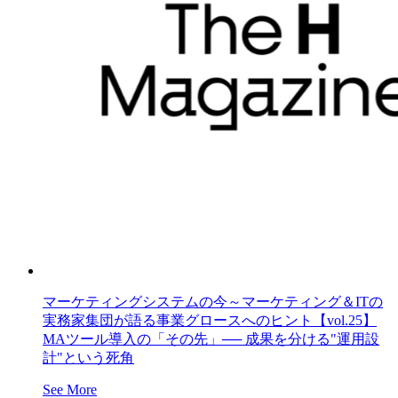
マーケティングシステムの今～マーケティング＆ITの
実務家集団が語る事業グロースへのヒント【vol.25】
MAツール導入の「その先」── 成果を分ける"運用設
計"という死角
See More