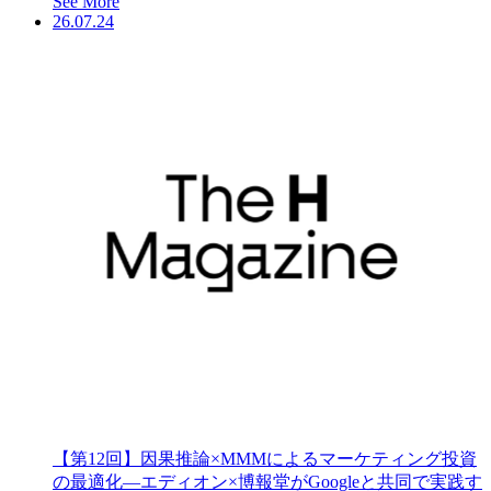
See More
26.07.24
【第12回】因果推論×MMMによるマーケティング投資
の最適化―エディオン×博報堂がGoogleと共同で実践す