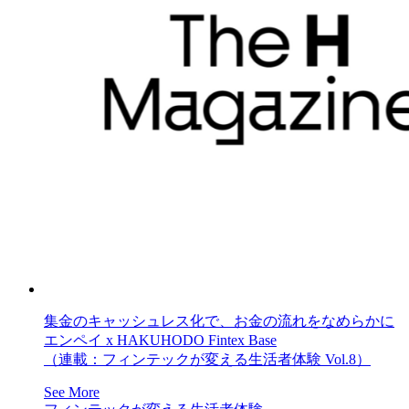
集金のキャッシュレス化で、お金の流れをなめらかに
エンペイ x HAKUHODO Fintex Base
（連載：フィンテックが変える生活者体験 Vol.8）
See More