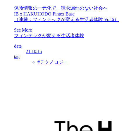
保険情報の一元化で、請求漏れのない社会へ
IB x HAKUHODO Fintex Base
（連載：フィンテックが変える生活者体験 Vol.6）
See More
フィンテックが変える生活者体験
date
21.10.15
tag
#テクノロジー