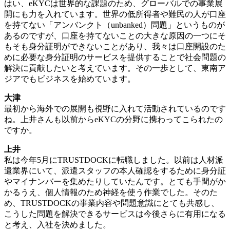
はい、eKYCは世界的な課題のため、グローバルでの事業展
開にも力を入れています。世界の低所得者や難民の人が口座
を持てない「アンバンクト（unbanked）問題」というものが
あるのですが、口座を持てないことの大きな原因の一つにそ
もそも身分証明ができないことがあり、我々は口座開設のた
めに必要な身分証明のサービスを提供することで社会問題の
解決に貢献したいと考えています。その一歩として、東南ア
ジアでもビジネスを始めています。
大津
最初から海外での展開も視野に入れて活動されているのです
ね。上井さんも以前からeKYCの分野に携わってこられたの
ですか。
上井
私は今年5月にTRUSTDOCKに転職しました。以前は人材派
遣業界にいて、派遣スタッフの本人確認をするために身分証
やマイナンバーを集めたりしていたんです。とても手間がか
かるうえ、個人情報のため神経を使う作業でした。そのた
め、TRUSTDOCKの事業内容や問題意識にとても共感し、
こうした問題を解決できるサービスは今後さらに有用になる
と考え、入社を決めました。