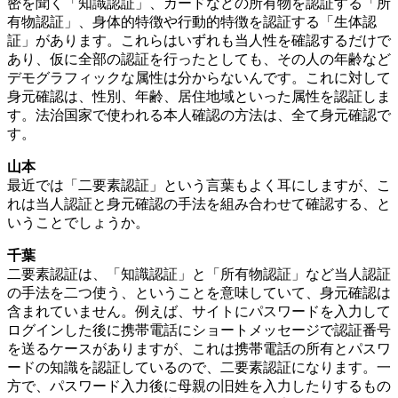
密を聞く「知識認証」、カードなどの所有物を認証する「所
有物認証」、身体的特徴や行動的特徴を認証する「生体認
証」があります。これらはいずれも当人性を確認するだけで
あり、仮に全部の認証を行ったとしても、その人の年齢など
デモグラフィックな属性は分からないんです。これに対して
身元確認は、性別、年齢、居住地域といった属性を認証しま
す。法治国家で使われる本人確認の方法は、全て身元確認で
す。
山本
最近では「二要素認証」という言葉もよく耳にしますが、こ
れは当人認証と身元確認の手法を組み合わせて確認する、と
いうことでしょうか。
千葉
二要素認証は、「知識認証」と「所有物認証」など当人認証
の手法を二つ使う、ということを意味していて、身元確認は
含まれていません。例えば、サイトにパスワードを入力して
ログインした後に携帯電話にショートメッセージで認証番号
を送るケースがありますが、これは携帯電話の所有とパスワ
ードの知識を認証しているので、二要素認証になります。一
方で、パスワード入力後に母親の旧姓を入力したりするもの