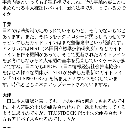
事業内容といっても多種多様ですよね。その事業内容ごとに
求められる本人確認レベルは、国の法律で決まっているので
すか。
千葉
日本では法規制で定められているものと、そうでないものと
あります。また、それらをテクノロジーに照らし合わせてマ
ッピングしたガイドラインはまだ整備途中という認識です。
アメリカにはNIST（米国国立標準技術研究所）などガイド
ラインを作る機関があって、そこで更新されたガイドライン
を参考にしながら本人確認の基準を見直していくケースが多
いですね。日本でもJIPDEC（日本情報経済社会推進協会）
をはじめ様々な団体が、NISTが発表した最新のガイドライ
ン「NIST SP800-63-3」を踏まえアナウンスを出していま
す。時代とともに常にアップデートされていますね。
大津
一口に本人確認と言っても、その内容は何通りもあるのです
ね。本人確認の手法の組み合わせ方で、効果も変わってくる
ように思うのですが、TRUSTDOCKでは手法の組み合わせ
方もアドバイスされるのでしょうか。