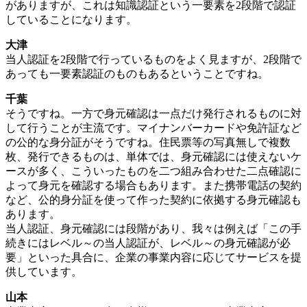
がありますが、これは知識認証という一要素を2段階で認証
していることになります。
大津
当人認証を2段階で行っているものをよく見ますが、2段階で
あっても一要素認証のものもあるということですね。
千葉
そうですね。一方で身元確認は一点だけ発行されるものに対
して行うことが主流です。マイナンバーカードや免許証など
の公的な身分証がそうですね。住民票等の写真無しで複数
枚、発行できるものは、単体では、身元確認には使えないケ
ースが多く、こういったものを二つ組み合わせた二点確認に
よって身元を確認する場合もあります。また携帯電話の契約
など、公的身分証を使って作った契約に依拠する身元確認も
あります。
当人認証、身元確認には段階があり、我々は例えば「この手
続きにはレベル～の当人認証が、レベル～の身元確認が必
要」といった具合に、企業の事業内容に応じてサービスを提
供しています。
山本