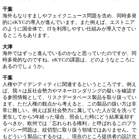
千葉
海外もなりすましやフェイクニュース問題を含め、同時多発
的にeKYCの導入が進んでいます。また例えば、エストニア
のように国全体で、ITを利用しやすい仕組みが導入できてい
るところもあります。
大津
海外ではずっと進んでいるのかなと思っていたのですが、同
時多発的なのですね。eKYCの課題は、どのようなところに
あるのでしょうか。
千葉
人権やアイデンティティに関連するというところです。例え
ば、我々は反社会勢力やマネーロンダリングの疑いを確認す
る参照情報として、リスクデータベース製品を取り扱ってい
ます。ただ人権の観点から考えると、この製品の扱い方は非
常に難しい。例えば反社会勢力に属していた人が足を洗って
更生してから5年経った場合、照会した時にどう結果返却す
るべきか。欧州では「忘れられる権利」と呼ばれるこのプラ
イバシー問題は、紋切型に取り扱う領域ではありません。で
もどういう製品にするかは、、現在のところ提供者の設計次