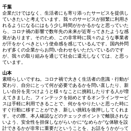
千葉
企業だけではなく、生活者にも寄り添ったサービスを提供し
ていきたいと考えています。我々のサービスが頻繁に利用さ
れるようになるにはもう少し時間がかかるかなと思っていた
ら、コロナ禍の影響で数年先の未来が近寄ってきたような感
覚があります。そのため、この非常時に我々のような事業者
が汗をかくべきという使命感を感じているんです。国内外問
わず多くの企業からお問い合わせをいただいているのです
が、我々の取り組みを通じて社会に還元しなくては、と思っ
ています。
山本
素晴らしいですね。コロナ禍で大きく生活者の意識・行動が
変わり、自分にとって何が必要であるかを問い直したり、新
しい自分を見つけようと様々なことに挑戦したりする人が増
えてきました。フィンテックを始めとするオンラインサービ
スは手軽に利用できることで、何かをやりたいと思った時に
すぐ行動に移すことができ、新しい挑戦を後押ししてくれま
す。その際、本人確認などのチェックポイントで離脱されな
いよう、安全性を担保しながらいかに“なめらか”な体験を設
計できるかが非常に重要だということを、お話をうかがって