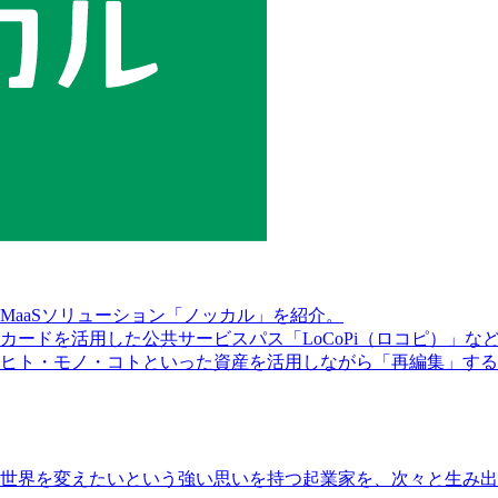
MaaSソリューション「ノッカル」を紹介。
カードを活用した公共サービスパス「LoCoPi（ロコピ）」
ヒト・モノ・コトといった資産を活用しながら「再編集」す
世界を変えたいという強い思いを持つ起業家を、次々と生み出