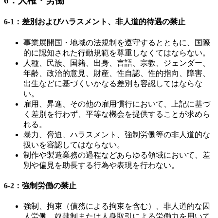
6．人権・労働
6-1：差別およびハラスメント、非人道的待遇の禁止
事業展開国・地域の法規制を遵守するとともに、国際
的に認知された行動規範を尊重しなくてはならない。
人種、民族、国籍、出身、言語、宗教、ジェンダー、
年齢、政治的意見、財産、性自認、性的指向、障害、
出生などに基づくいかなる差別も容認してはならな
い。
雇用、昇進、その他の雇用慣行において、上記に基づ
く差別を行わず、平等な機会を提供することが求めら
れる。
暴力、脅迫、ハラスメント、強制労働等の非人道的な
扱いを容認してはならない。
制作や製造業務の過程などあらゆる領域において、差
別や偏見を助長する行為や表現を行わない。
6-2：強制労働の禁止
強制、拘束（債務による拘束を含む）、非人道的な囚
人労働、奴隷制または人身取引による労働力を用いて