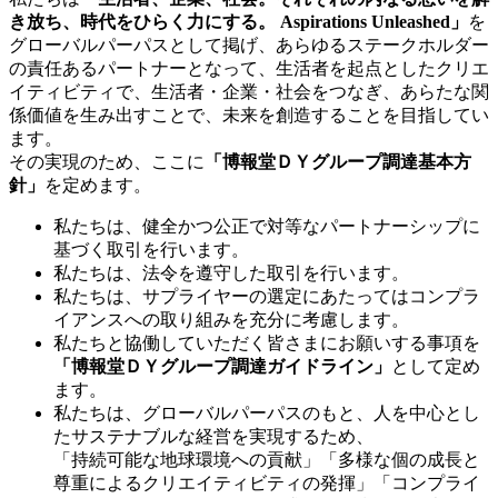
き放ち、時代をひらく力にする。 Aspirations Unleashed」
を
グローバルパーパスとして掲げ、あらゆるステークホルダー
の責任あるパートナーとなって、生活者を起点としたクリエ
イティビティで、生活者・企業・社会をつなぎ、あらたな関
係価値を生み出すことで、未来を創造することを目指してい
ます。
その実現のため、ここに
「博報堂ＤＹグループ調達基本方
針」
を定めます。
私たちは、健全かつ公正で対等なパートナーシップに
基づく取引を行います。
私たちは、法令を遵守した取引を行います。
私たちは、サプライヤーの選定にあたってはコンプラ
イアンスへの取り組みを充分に考慮します。
私たちと協働していただく皆さまにお願いする事項を
「博報堂ＤＹグループ調達ガイドライン」
として定め
ます。
私たちは、グローバルパーパスのもと、人を中心とし
たサステナブルな経営を実現するため、
「持続可能な地球環境への貢献」「多様な個の成長と
尊重によるクリエイティビティの発揮」「コンプライ