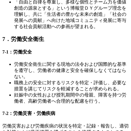
「自由と自律を尊重し、多様な個性とチーム力を価値
創造の源泉とする」という博報堂ＤＹグループ理念を
理解し、共に「生活者の豊かな未来の創造」「社会の
発展への貢献」へ向けた地域コミュニティ発展に寄与
する社会貢献活動への参画が望まれる。
7．労働安全衛生
7-1：労働安全
労働安全衛生に関する現地の法令および国際的な基準
を遵守し、労働者の健康と安全を確保しなくてはなら
ない。
職務上の安全に対するリスクを特定・評価し、必要な
措置を講じてリスクを軽減することが求められる。
妊娠中の女性および授乳期間中の母親、障害を持つ労
働者、高齢労働者へ合理的な配慮を行う。
7-2：労働災害・労働疾病
労働災害および労働疾病の状況を特定・記録・報告し、適切