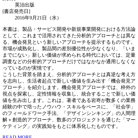
英治出版
[書店発売日]
2016年9月21日（水）
本書は、製品・サービス開発や新規事業開発における方法論
として、これまで活用されてきた分析的アプローチとは異な
る、機会発見という新しいアプローチを提示するものです。
市場が成熟化し、製品間の差別優位性が少なくなり、「いま
までにない」新しい価値が求められる時代においては、定量
調査などの分析的アプローチだけではなかなか通用しなくな
っているのが実情です。
こうした背景を踏まえ、分析的アプローチとは真逆な考え方
を志向し、生活者起点で新しい価値を生み出す「機会発見ア
プローチ」を紹介します。機会発見アプローチでは、枠外の
視点を探索し、定性情報を収集し、統合することで新しい価
値を生み出します。これは、著者である岩嵜が数多くの業務
経験の中で培ったノウハウ・スキルをベースに、「社会学」
のフィールドワーク手法、「デザインシンキング」の人間理
解＋創造的アプローチ、数多のプロジェクトを通じた「マー
ケティング」の実践知をもとに体系化したものです。
READ MORE