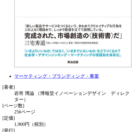
マーケティング・ブランディング・事業
[著者]
岩嵜 博論 （博報堂イノベーションデザイン ディレク
ター）
[ページ数]
256ページ
[定価]
1,900円（税別）
[発行]