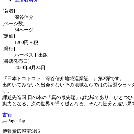
[著者]
深谷信介
[ページ数]
54ページ
[定価]
1200円＋税
[発行]
ハーベスト出版
[書店発売日]
2020年4月24日
『日本トコトコッ―深谷信介地域巡業記―』第2弾です。
出向いてみないと出会えないその地域ならではの話題や日々
す。
課題先進国 日の本の「真の最先端」は地域であり、ひとつ
動力となる、次の世界を導く礎となる。そんな随分と遠い果
書籍
Page Top
博報堂広報室SNS