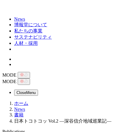
News
博報堂について
私たちの事業
サステナビリティ
人材・採用
MODE
MODE
Close
Menu
ホーム
News
書籍
日本トコトコッ Vol.2 ―深谷信介地域巡業記―
Publications