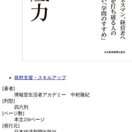
発想支援・スキルアップ
[著者]
博報堂生活者アカデミー 中村隆紀
[判型]
四六判
[ページ数]
本文256ページ
[発行元]
日本経済新聞出版社