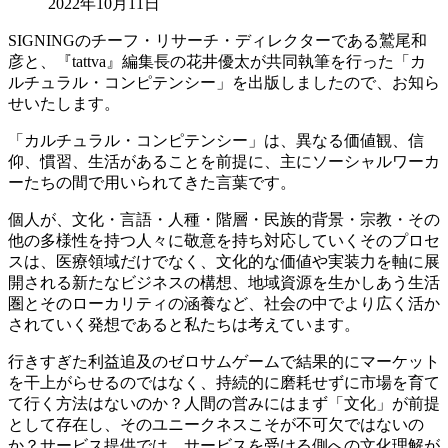
2022年10月11日
SIGNINGのチーフ・リサーチ・ディレクターである鷲尾和
彦と、『tattva』編集長の花井優太が共同執筆を行った「カ
ルチュラル・コンピテンシー」を出版しましたので、お知ら
せいたします。
「カルチュラル・コンピテンシー」は、異なる価値観、信
仰、慣習、生活があることを前提に、主にソーシャルワーカ
ーたちの間で用いられてきた言葉です。
個人が、文化・言語・人種・階層・民族的背景・宗教・その
他の多様性を持つ人々に敬意を持ち対応していくそのプロセ
スは、医療領域だけでなく、文化的な価値や実装力を軸に展
開される新たなビジネスの構想、地域資源を生かしあう生活
圏とそのローカリティの涵養など、社会の中でより広く活か
されていく発想であると私たちは考えています。
行きすぎた利益追及のゼロサムゲームで結果的にマーケット
を干上がらせるのではなく、持続的に磨耗せずに市場を育て
て行く方法はないのか？人間の営みにはまず「文化」が前提
として存在し、そのユニークネスこそが不可欠ではないの
か？サービス提供では、サービスを受ける側への文化理解が