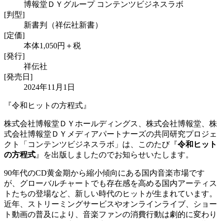
博報堂ＤＹグループ コンテンツビジネスラボ
[判型]
新書判（祥伝社新書）
[定価]
本体1,050円＋税
[発行]
祥伝社
[発売日]
2024年11月1日
『令和ヒットの方程式』
株式会社博報堂ＤＹホールディングス、株式会社博報堂、株
式会社博報堂ＤＹメディアパートナーズの共同研究プロジェ
クト「コンテンツビジネスラボ」は、このたび『
令和ヒット
の方程式
』を出版しましたのでお知らせいたします。
90年代のCD黄金期から縮小傾向にある国内音楽市場です
が、グローバルチャートでも存在感を高める国内アーティス
トたちの登場など、新しい時代のヒットが生まれています。
近年、ストリーミングサービスやオンラインライブ、ショー
ト動画の普及により、音楽ファンの消費行動は劇的に変わり