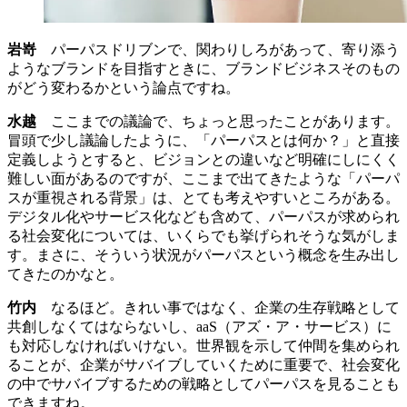
岩嵜
パーパスドリブンで、関わりしろがあって、寄り添う
ようなブランドを目指すときに、ブランドビジネスそのもの
がどう変わるかという論点ですね。
水越
ここまでの議論で、ちょっと思ったことがあります。
冒頭で少し議論したように、「パーパスとは何か？」と直接
定義しようとすると、ビジョンとの違いなど明確にしにくく
難しい面があるのですが、ここまで出てきたような「パーパ
スが重視される背景」は、とても考えやすいところがある。
デジタル化やサービス化なども含めて、パーパスが求められ
る社会変化については、いくらでも挙げられそうな気がしま
す。まさに、そういう状況がパーパスという概念を生み出し
てきたのかなと。
竹内
なるほど。きれい事ではなく、企業の生存戦略として
共創しなくてはならないし、aaS（アズ・ア・サービス）に
も対応しなければいけない。世界観を示して仲間を集められ
ることが、企業がサバイブしていくために重要で、社会変化
の中でサバイブするための戦略としてパーパスを見ることも
できますね。