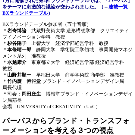
1月に開催された第2回ラウンドテーブルでは、「パーパス」
をテーマに刺激的な議論が交わされました。（→
連載一覧
BXラウンドテーブル
）
BXラウンドテーブル参加者（五十音順）
＊
岩嵜博論
武蔵野美術大学 造形構想学部 クリエイティ
ブイノベーション学科 教授
＊
杉谷陽子
上智大学 経済学部経営学科 教授
＊
本條晴一郎
静岡大学 学術院工学領域 事業開発マネジ
メント系列 准教授
＊
水越康介
東京都立大学 経済経営学部 経済経営学科
教授
＊
山野井順一
早稲田大学 商学学術院 商学部 准教授
＊
竹内慶
博報堂 ブランド・イノベーションデザイン局
局長代理
＊司会：
岡田庄生
博報堂ブランド・イノベーションデザイ
ン局部長
会場 UNIVERSITY of CREATIVITY（UoC）
パーパスからブランド・トランスフォ
ーメーションを考える３つの視点