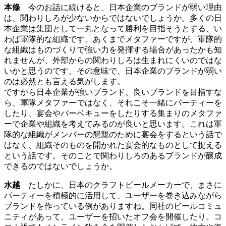
本條
今のお話に続けると、日本企業のブランドが弱い理由
は、関わりしろが少ないからではないでしょうか。多くの日
本企業は集団として一丸となって勝利を目指そうとする、い
わば軍隊的な組織です。あくまでメタファーですが、軍隊的
な組織はものづくりで強い力を発揮する場合があったかも知
れませんが、外部からの関わりしろは生まれにくいのではな
いかと思うのです。その意味で、日本企業のブランドが弱い
のは必然とも言える気がします。
ですから日本企業が強いブランド、良いブランドを目指すな
ら、軍隊メタファーではなく、それこそ一緒にパーティーを
したり、宴会やバーベキューをしたりする集まりのメタファ
ーで企業や組織を考えてみるのが良いと思います。これは軍
隊的な組織がメンバーの懇親のために宴会をするという話で
はなく、組織そのものを開かれた宴会的なものとして捉える
という話です。そのことで関わりしろのあるブランドが醸成
できるのではないでしょうか。
水越
たしかに、日本のクラフトビールメーカーで、まさに
パーティーを積極的に活用して、ユーザーを巻き込みながら
ブランドを作っている例がありますね。同社のビールコミュ
ニティがあって、ユーザーを招いたオフ会を開催したり。コ