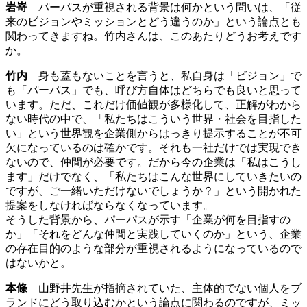
岩嵜
パーパスが重視される背景は何かという問いは、「従
来のビジョンやミッションとどう違うのか」という論点とも
関わってきますね。竹内さんは、このあたりどうお考えです
か。
竹内
身も蓋もないことを言うと、私自身は「ビジョン」で
も「パーパス」でも、呼び方自体はどちらでも良いと思って
います。ただ、これだけ価値観が多様化して、正解がわから
ない時代の中で、「私たちはこういう世界・社会を目指した
い」という世界観を企業側からはっきり提示することが不可
欠になっているのは確かです。それも一社だけでは実現でき
ないので、仲間が必要です。だから今の企業は「私はこうし
ます」だけでなく、「私たちはこんな世界にしていきたいの
ですが、ご一緒いただけないでしょうか？」という開かれた
提案をしなければならなくなっています。
そうした背景から、パーパスが示す「企業が何を目指すの
か」「それをどんな仲間と実践していくのか」という、企業
の存在目的のような部分が重視されるようになっているので
はないかと。
本條
山野井先生が指摘されていた、主体的でない個人をブ
ランドにどう取り込むかという論点に関わるのですが、ミッ