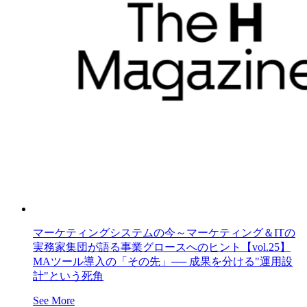
マーケティングシステムの今～マーケティング＆ITの
実務家集団が語る事業グロースへのヒント【vol.25】
MAツール導入の「その先」── 成果を分ける"運用設
計"という死角
See More