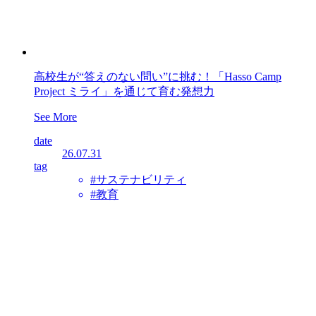
高校生が“答えのない問い”に挑む！「Hasso Camp
Project ミライ」を通じて育む発想力
See More
date
26.07.31
tag
#サステナビリティ
#教育