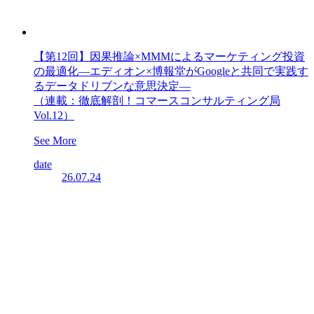
【第12回】因果推論×MMMによるマーケティング投資
の最適化―エディオン×博報堂がGoogleと共同で実践す
るデータドリブンな意思決定―
（連載：徹底解剖！コマースコンサルティング局
Vol.12）
See More
date
26.07.24