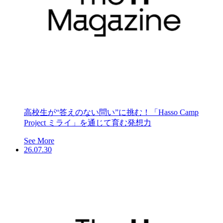
高校生が“答えのない問い”に挑む！「Hasso Camp
Project ミライ」を通じて育む発想力
See More
26.07.30