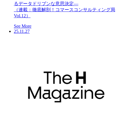
るデータドリブンな意思決定―
（連載：徹底解剖！コマースコンサルティング局
Vol.12）
See More
25.11.27