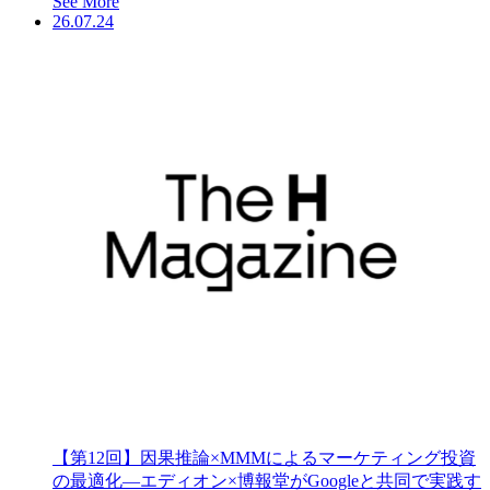
See More
26.07.24
【第12回】因果推論×MMMによるマーケティング投資
の最適化―エディオン×博報堂がGoogleと共同で実践す