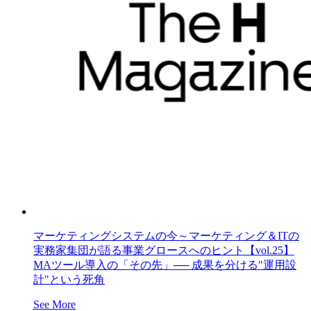
マーケティングシステムの今～マーケティング＆ITの
実務家集団が語る事業グロースへのヒント【vol.25】
MAツール導入の「その先」── 成果を分ける"運用設
計"という死角
See More