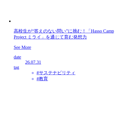
高校生が“答えのない問い”に挑む！「Hasso Camp
Project ミライ」を通じて育む発想力
See More
date
26.07.31
tag
#サステナビリティ
#教育