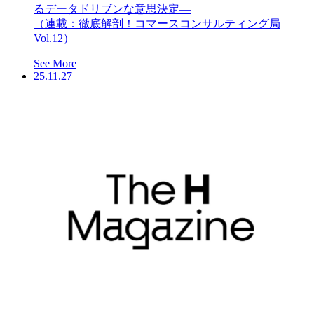
るデータドリブンな意思決定―
（連載：徹底解剖！コマースコンサルティング局
Vol.12）
See More
25.11.27