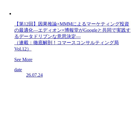
【第12回】因果推論×MMMによるマーケティング投資
の最適化―エディオン×博報堂がGoogleと共同で実践す
るデータドリブンな意思決定―
（連載：徹底解剖！コマースコンサルティング局
Vol.12）
See More
date
26.07.24