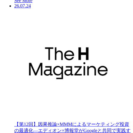
See More
26.07.24
【第12回】因果推論×MMMによるマーケティング投資
の最適化―エディオン×博報堂がGoogleと共同で実践す