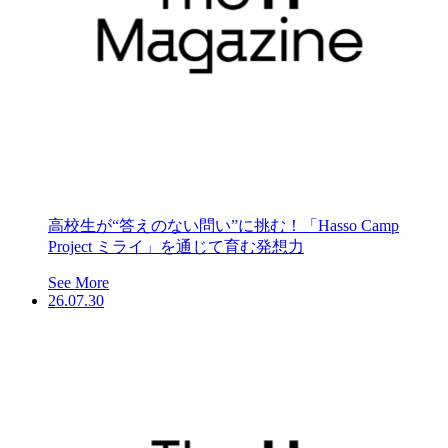
高校生が“答えのない問い”に挑む！「Hasso Camp
Project ミライ」を通じて育む発想力
See More
26.07.30