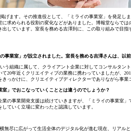
旗を掲げます。その推進役として、「ミライの事業室」を発足し
堂に求められる役割の変化などがありました。博報堂ならでは
き出しています。室長を務める吉澤到に、この取り組みで目指
イの事業室」が設立されました。室長を務める吉澤さんは、以
という組織に属して、クライアント企業に対してコンサルタン
20年近くクリエイティブの業務に携わっていましたが、201
をきっかけに、クリエイティブディレクターでありながら事業
業室」でおこなっていくこととは違うのでしょうか？
企業の事業開発支援は続けていきますが、「ミライの事業室」
をしていく立場に変わったと認識しています。
縦横無尽に広がって生活全体のデジタル化が進む現在、リアル