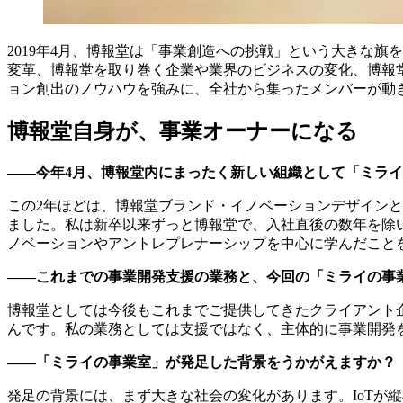
2019年4月、博報堂は「事業創造への挑戦」という大きな
変革、博報堂を取り巻く企業や業界のビジネスの変化、博報
ョン創出のノウハウを強みに、全社から集ったメンバーが動
博報堂自身が、事業オーナーになる
――今年4月、博報堂内にまったく新しい組織として「ミラ
この2年ほどは、博報堂ブランド・イノベーションデザイン
ました。私は新卒以来ずっと博報堂で、入社直後の数年を除いて
ノベーションやアントレプレナーシップを中心に学んだこと
――これまでの事業開発支援の業務と、今回の「ミライの事
博報堂としては今後もこれまでご提供してきたクライアント
んです。私の業務としては支援ではなく、主体的に事業開発
――「ミライの事業室」が発足した背景をうかがえますか？
発足の背景には、まず大きな社会の変化があります。IoTが