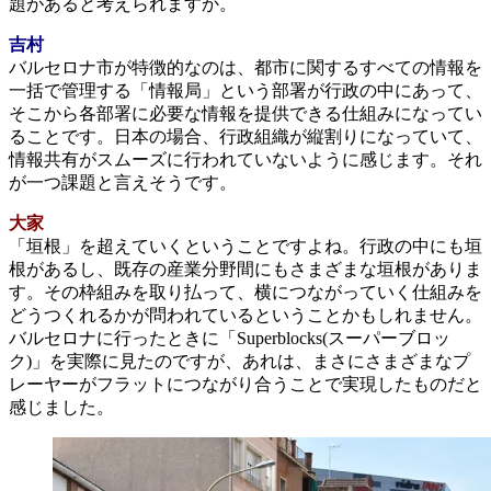
題があると考えられますか。
吉村
バルセロナ市が特徴的なのは、都市に関するすべての情報を
一括で管理する「情報局」という部署が行政の中にあって、
そこから各部署に必要な情報を提供できる仕組みになってい
ることです。日本の場合、行政組織が縦割りになっていて、
情報共有がスムーズに行われていないように感じます。それ
が一つ課題と言えそうです。
大家
「垣根」を超えていくということですよね。行政の中にも垣
根があるし、既存の産業分野間にもさまざまな垣根がありま
す。その枠組みを取り払って、横につながっていく仕組みを
どうつくれるかが問われているということかもしれません。
バルセロナに行ったときに「Superblocks(スーパーブロッ
ク)」を実際に見たのですが、あれは、まさにさまざまなプ
レーヤーがフラットにつながり合うことで実現したものだと
感じました。