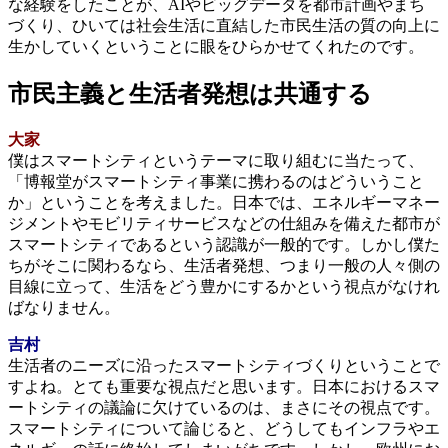
な経験をしたことが、AIやビッグデータを都市計画やまち
づくり、ひいては社会生活に直結した市民生活の質の向上に
生かしていくということに眼をひらかせてくれたのです。
市民主義と生活者発想は共通する
大家
僕はスマートシティというテーマに取り組むに当たって、
「博報堂がスマートシティ事業に携わるのはどういうこと
か」ということを考えました。日本では、エネルギーマネー
ジメントやモビリティサービスなどの仕組みを備えた都市が
スマートシティであるという認識が一般的です。しかし僕た
ちがそこに関わるなら、生活者発想、つまり一般の人々側の
目線に立って、生活をどう豊かにするかという視点がなけれ
ばなりません。
吉村
生活者のニーズに沿ったスマートシティづくりということで
すよね。とても重要な視点だと思います。日本におけるスマ
ートシティの議論に欠けているのは、まさにその視点です。
スマートシティについて論じると、どうしてもインフラやエ