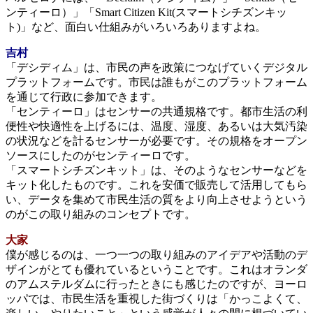
ンティーロ）」「Smart Citizen Kit(スマートシチズンキッ
ト)」など、面白い仕組みがいろいろありますよね。
吉村
「デシディム」は、市民の声を政策につなげていくデジタル
プラットフォームです。市民は誰もがこのプラットフォーム
を通じて行政に参加できます。
「センティーロ」はセンサーの共通規格です。都市生活の利
便性や快適性を上げるには、温度、湿度、あるいは大気汚染
の状況などを計るセンサーが必要です。その規格をオープン
ソースにしたのがセンティーロです。
「スマートシチズンキット」は、そのようなセンサーなどを
キット化したものです。これを安価で販売して活用してもら
い、データを集めて市民生活の質をより向上させようという
のがこの取り組みのコンセプトです。
大家
僕が感じるのは、一つ一つの取り組みのアイデアや活動のデ
ザインがとても優れているということです。これはオランダ
のアムステルダムに行ったときにも感じたのですが、ヨーロ
ッパでは、市民生活を重視した街づくりは「かっこよくて、