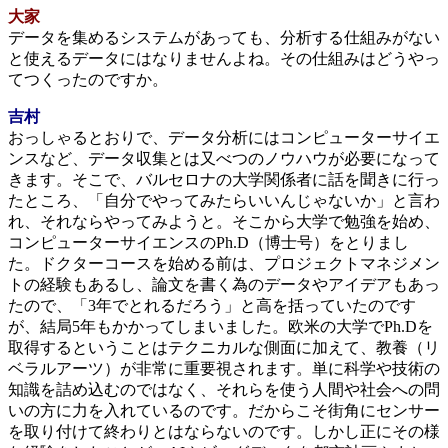
大家
データを集めるシステムがあっても、分析する仕組みがない
と使えるデータにはなりませんよね。その仕組みはどうやっ
てつくったのですか。
吉村
おっしゃるとおりで、データ分析にはコンピューターサイエ
ンスなど、データ収集とは又べつのノウハウが必要になって
きます。そこで、バルセロナの大学関係者に話を聞きに行っ
たところ、「自分でやってみたらいいんじゃないか」と言わ
れ、それならやってみようと。そこから大学で勉強を始め、
コンピューターサイエンスのPh.D（博士号）をとりまし
た。ドクターコースを始める前は、プロジェクトマネジメン
トの経験もあるし、論文を書く為のデータやアイデアもあっ
たので、「3年でとれるだろう」と高を括っていたのです
が、結局5年もかかってしまいました。欧米の大学でPh.Dを
取得するということはテクニカルな側面に加えて、教養（リ
ベラルアーツ）が非常に重要視されます。単に科学や技術の
知識を詰め込むのではなく、それらを使う人間や社会への問
いの方に力を入れているのです。だからこそ街角にセンサー
を取り付けて終わりとはならないのです。しかし正にその様