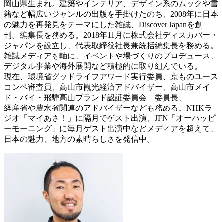
岡山県生まれ。建築やインテリア、デザイン系のムックや書
籍など幅広いジャンルの出版を手掛けたのち、2008年に日本
の魅力を再発見をテーマにした雑誌、Discover Japanを創
刊。編集長を務める。2018年11月に株式会社ディスカバー・
ジャパンを設立し、代表取締役社長兼統括編集長を務める。
雑誌メディアを軸に、イベントや場づくりのプロデュース、
デジタル事業や海外展開など積極的に取り組んでいる。
現在、環境省グッドライフアワード実行委員、京ものユース
コンペ審査員、高山市観光経済アドバイザー、高山市メイ
ド・バイ・飛騨高山ブランド認証委員会 委員長、
経産省や農水省関連のアドバイザーなども務める。NHKラ
ジオ「マイあさ！」に隔月でゲスト出演、JFN「オーハッピ
ーモーニング」に毎月ゲスト出演中などメディアを超えて、
日本の魅力、地方の素晴らしさを発信中。