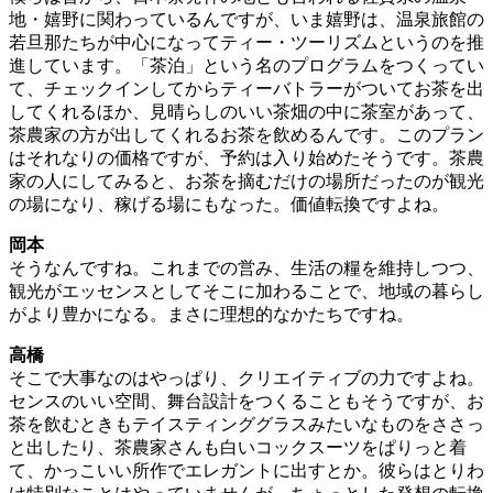
地・嬉野に関わっているんですが、いま嬉野は、温泉旅館の
若旦那たちが中心になってティー・ツーリズムというのを推
進しています。「茶泊」という名のプログラムをつくってい
て、チェックインしてからティーバトラーがついてお茶を出
してくれるほか、見晴らしのいい茶畑の中に茶室があって、
茶農家の方が出してくれるお茶を飲めるんです。このプラン
はそれなりの価格ですが、予約は入り始めたそうです。茶農
家の人にしてみると、お茶を摘むだけの場所だったのが観光
の場になり、稼げる場にもなった。価値転換ですよね。
岡本
そうなんですね。これまでの営み、生活の糧を維持しつつ、
観光がエッセンスとしてそこに加わることで、地域の暮らし
がより豊かになる。まさに理想的なかたちですね。
高橋
そこで大事なのはやっぱり、クリエイティブの力ですよね。
センスのいい空間、舞台設計をつくることもそうですが、お
茶を飲むときもテイスティンググラスみたいなものをささっ
と出したり、茶農家さんも白いコックスーツをぱりっと着
て、かっこいい所作でエレガントに出すとか。彼らはとりわ