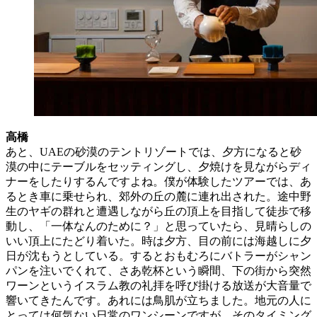
高橋
あと、UAEの砂漠のテントリゾートでは、夕方になると砂
漠の中にテーブルをセッティングし、夕焼けを見ながらディ
ナーをしたりするんですよね。僕が体験したツアーでは、あ
るとき車に乗せられ、郊外の丘の麓に連れ出された。途中野
生のヤギの群れと遭遇しながら丘の頂上を目指して徒歩で移
動し、「一体なんのために？」と思っていたら、見晴らしの
いい頂上にたどり着いた。時は夕方、目の前には海越しに夕
日が沈もうとしている。するとおもむろにバトラーがシャン
パンを注いでくれて、さあ乾杯という瞬間、下の街から突然
ワーンというイスラム教の礼拝を呼び掛ける放送が大音量で
響いてきたんです。あれには鳥肌が立ちました。地元の人に
とっては何気ない日常のワンシーンですが、そのタイミング