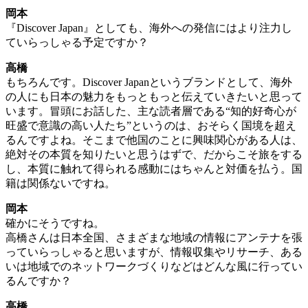
岡本
『Discover Japan』としても、海外への発信にはより注力し
ていらっしゃる予定ですか？
高橋
もちろんです。Discover Japanというブランドとして、海外
の人にも日本の魅力をもっともっと伝えていきたいと思って
います。冒頭にお話した、主な読者層である“知的好奇心が
旺盛で意識の高い人たち”というのは、おそらく国境を超え
るんですよね。そこまで他国のことに興味関心がある人は、
絶対その本質を知りたいと思うはずで、だからこそ旅をする
し、本質に触れて得られる感動にはちゃんと対価を払う。国
籍は関係ないですね。
岡本
確かにそうですね。
高橋さんは日本全国、さまざまな地域の情報にアンテナを張
っていらっしゃると思いますが、情報収集やリサーチ、ある
いは地域でのネットワークづくりなどはどんな風に行ってい
るんですか？
高橋