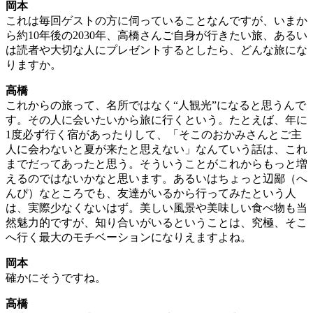
岡本
これは毎回ゲストの方に伺っていることなんですが、いまか
ら約10年後の2030年、高橋さんご自身が行きたい旅、あるい
は読者や大切な人にプレゼントするとしたら、どんな旅にな
りますか。
高橋
これからの旅って、名所ではなく“人観光”になると思うんで
す。その人に会いたいから旅に行くという。たとえば、年に
1度必ず行く宿があったりして、「そこのおかみさんとご主
人に会わないと夏が来たと思えない」なんていう話は、これ
までだってあったと思う。そういうことがこれからもっと増
えるのではないかなと思います。あるいはちょっと辺鄙（へ
んぴ）なところでも、友達がいるから行ってみたという人
は、実際少なくないはず。美しい風景や美味しい食べ物も当
然魅力的ですが、知り合いがいるということは、究極、そこ
へ行く最大のモチベーションになりえますよね。
岡本
確かにそうですね。
高橋