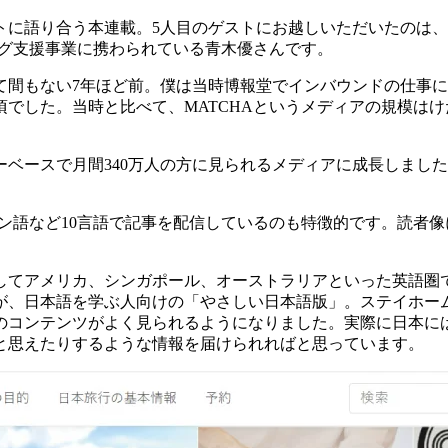
トに語り合う本連載。5人目のゲストにお越しいただいたのは
ング支援事業に携わられている青木優さんです。
て間もない7年ほど前。僕は当時博報堂でインバウンドの仕事
でした。当時と比べて、MATCHAというメディアの規模は
ベースで月間340万人の方に見られるメディアに成長しまし
イン語など10言語で記事を配信しているのも特徴的です。読者
してアメリカ、シンガポール、オーストラリアといった英語圏
が、日本語を学ぶ人向けの「やさしい日本語版」。ステイホー
コンテンツがよく見られるようになりました。実際に日本には
と思えたりするような情報を届けられればと思っています。