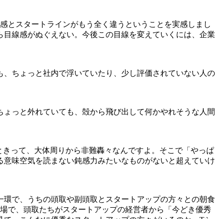
ド感とスタートラインがもう全く違うということを実感しまし
ら目線感がぬぐえない。今後この目線を変えていくには、企業
も、ちょっと社内で浮いていたり、少し評価されていない人の
ちょっと外れていても、殻から飛び出して何かやれそうな人間
ときって、大体周りから非難轟々なんですよ。そこで「やっぱ
る意味空気を読まない鈍感力みたいなものがないと超えていけ
動の一環で、うちの頭取や副頭取とスタートアップの方々との朝食
の場で、頭取たちがスタートアップの経営者から「今どき優秀