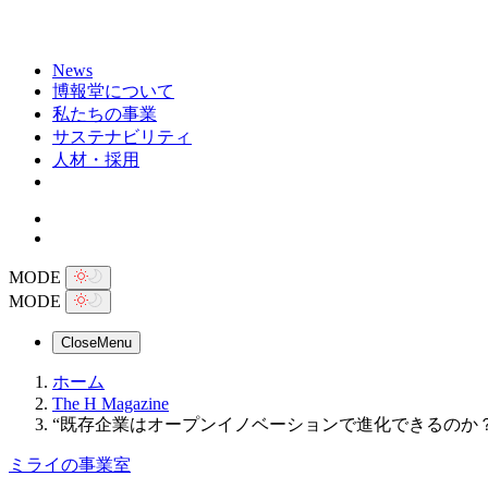
News
博報堂について
私たちの事業
サステナビリティ
人材・採用
MODE
MODE
Close
Menu
ホーム
The H Magazine
“既存企業はオープンイノベーションで進化できるのか
ミライの事業室