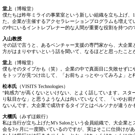
堂上
（博報堂）
僕たちは昨年ミライの事業室という新しい組織を立ち上げ、1
た。企業が主催するアクセラレーションプログラムも増えて
の中にいるイントレプレナー的な人間が重要な役割を持つの
入山教授
その話で言うと、あるベンチャー支援の専門家から、大企業
方がはまりやすいという話を聞いて、なるほどと思ったこと
堂上
（博報堂）
僕もそのタイプかも（笑）。企業の中で真面目に失敗せずに
をトップが見つけ出して、「お前ちょっとやってみろよ」と
松本氏
（VISITS Technologies）
“鈍感力”が高くないといけない、とよく話しています。ス
り駄目かな」と思うような人は向いていなくて、「いやお前
ないんです。大企業で成功するタイプとはペルソナが違うか
大櫃氏
（みずほ銀行）
私は当行が立ち上げたM’s Salonという会員組織で、大
会を3ヶ月に一度開いているのですが、実はそこに仕掛けが