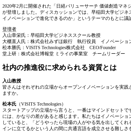
2020年2月に開催された「日経バリューサーチ 価値創造
が登壇しました。ディスカッションでは、早稲田大学ビジネ
イノベーションで進化できるのか」というテーマのもとに議
登壇者
入山章栄氏：早稲田大学ビジネススクール教授
大櫃直人氏：株式会社みずほ銀行 執行役員 イノベーショ
松本勝氏：VISITS Technologies株式会社 CEO/Founder
堂上研：株式会社博報堂 ミライの事業室 チームリーダー
社内の推進役に求められる資質とは
入山教授
皆さんはそれぞれの立場からオープンイノベーションを実践
ますか。
松本氏
（VISITS Technologies）
スタートアップの立場から言うと、一番はマインドセットで
には、かなりの差があると感じます。私たちはイノベーショ
していると、「どうやったら現場の人がやる気を出してくれ
インに立てるかという人の間に共通言語を成立させる難しさ