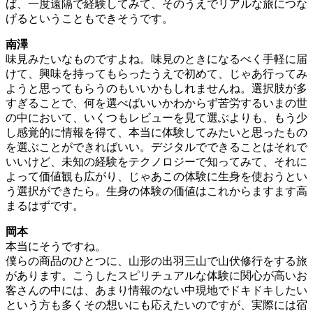
ば、一度遠隔で経験してみて、そのうえでリアルな旅につな
げるということもできそうです。
南澤
味見みたいなものですよね。味見のときになるべく手軽に届
けて、興味を持ってもらったうえで初めて、じゃあ行ってみ
ようと思ってもらうのもいいかもしれませんね。選択肢が多
すぎることで、何を選べばいいかわからず苦労するいまの世
の中において、いくつもレビューを見て選ぶよりも、もう少
し感覚的に情報を得て、本当に体験してみたいと思ったもの
を選ぶことができればいい。デジタルでできることはそれで
いいけど、未知の経験をテクノロジーで知ってみて、それに
よって価値観も広がり、じゃあこの体験に生身を使おうとい
う選択ができたら。生身の体験の価値はこれからますます高
まるはずです。
岡本
本当にそうですね。
僕らの商品のひとつに、山形の出羽三山で山伏修行をする旅
があります。こうしたスピリチュアルな体験に関心が高いお
客さんの中には、あまり情報のない中現地でドキドキしたい
という方も多くその想いにも応えたいのですが、実際には宿