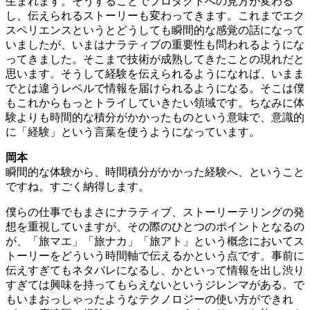
生まれます。そうすることでプロダクトへの見方が変わる
し、伝えられるストーリーも変わってきます。これまでエク
スペリエンスというとどうしても瞬間的な感覚の話になって
いましたが、いまはナラティブの重要性も問われるようにな
ってきました。そこまで技術が成熟してきたことの現れだと
思います。そうして経験を伝えられるようになれば、いまま
でとは違うレベルで情報を届けられるようになる。そこは僕
もこれからもっとトライしていきたい領域です。ちなみに体
験よりも時間的な積分がかかったものという意味で、意識的
に「経験」という言葉を使うようになっています。
岡本
瞬間的な体験から、時間積分がかかった経験へ、ということ
ですね。すごく納得します。
僕らの仕事でもまさにナラティブ、ストーリーテリングの発
想を重視していますが、その際のひとつのポイントとなるの
が、「旅マエ」「旅ナカ」「旅アト」という概念においてス
トーリーをどういう時間軸で伝えるかという点です。事前に
伝えすぎてもネタバレになるし、かといって情報を出し渋り
すぎては興味を持ってもらえないというジレンマがある。で
もいまおっしゃったようなテクノロジーの使い方ができれ