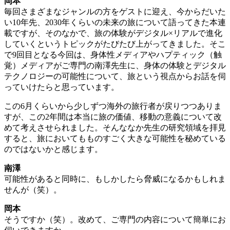
岡本
毎回さまざまなジャンルの方をゲストに迎え、今からだいた
い10年先、2030年くらいの未来の旅について語ってきた本連
載ですが、そのなかで、旅の体験がデジタル×リアルで進化
していくというトピックがたびたび上がってきました。そこ
で9回目となる今回は、身体性メディアやハプティック（触
覚）メディアがご専門の南澤先生に、身体の体験とデジタル
テクノロジーの可能性について、旅という視点からお話を伺
っていけたらと思っています。
この6月くらいから少しずつ海外の旅行者が戻りつつありま
すが、この2年間は本当に旅の価値、移動の意義について改
めて考えさせられました。そんななか先生の研究領域を拝見
すると、旅においてもものすごく大きな可能性を秘めている
のではないかと感じます。
南澤
可能性があると同時に、もしかしたら脅威になるかもしれま
せんが（笑）。
岡本
そうですか（笑）。改めて、ご専門の内容について簡単にお