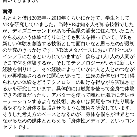
伺いできますか。
南澤
もともと僕は2005年～2010年くらいにかけて、学生として
VRを研究していました。当時VRは知る人ぞ知る技術でした
が、ディズニーランドがある千葉県の浦安に住んでいたこと
からああいう体験づくりにとても興味を持っていて、VRも
新しい体験を創造する技術として面白いなと思ったのが最初
の研究のきっかけです。VRはメタバースにおいてひとつの
インフラになるといわれていますが、僕らは1人1人の人間が
そこで何を体験するか、そしてテクノロジーがいかに新しい
経験を創り出し、その経験によっていかに人と人とのつなが
りが再構築されるかに関心があって、生身の身体だけでは得
られない体験をどうテクノロジーの助けを得ながら実現させ
るかを研究しています。具体的には触覚を使って全身で体験
できる装置だったり、アバターを使って離れた場所にテレポ
ーテーションするような技術、あるいは尻尾をつけたり腕を
増やすなど身体を拡張させるような技術を研究しています。
そうした考え方のベースとなるのが、身体を僕らが世界とつ
ながるための媒体ととらえる「身体性メディア」というコン
セプトです。