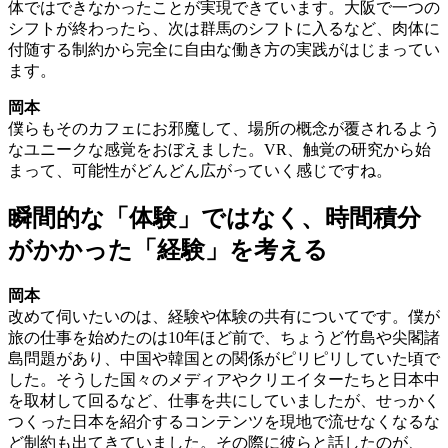
体ではできなかったことが実現できています。大阪で一つの
シフトが終わったら、次は群馬のシフトに入るなど、肉体に
付随する制約から完全に自由な働き方の実践がはじまってい
ます。
岡本
僕らもそのカフェにお邪魔して、場所の概念が覆されるよう
なユニークな感覚をおぼえました。VR、触覚の研究から始
まって、可能性がどんどん広がっていく感じですね。
瞬間的な「体験」ではなく、時間積分
がかかった「経験」を考える
岡本
改めて伺いたいのは、経験や体験の共有についてです。僕が
旅の仕事を始めたのは10年ほど前で、ちょうど竹島や尖閣諸
島問題があり、中国や韓国との関係がピリピリしていた頃で
した。そうした国々のメディアやクリエイターたちと日本中
を取材して回るなど、仕事を共にしていましたが、せっかく
つくった日本を紹介するコンテンツを現地で流せなくなるな
ど制約も出てきていました。その際に彼らと話したのが、