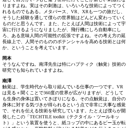
りますよね。実はその刺激は、いろいろな技術によってつく
れるものでもある。メタバース、VR、XRも一つの旅だし、
そうした経験を通して僕らの世界観はどんどん変わっていく
ものだと思うんです。また、たとえば人間は技術によって宇
宙に行けるようになりましたが、飛行機にしろ自動車にし
ろ、ある意味人間の可能性の拡張ですよね。その考え方の延
長線上で、人間そのもののポテンシャルを高める技術とは何
か、ということを考えています。
岡本
そうなんですね。南澤先生は特にハプティク（触覚）技術の
研究でも知られていますよね。
南澤
触覚は、学生時代から取り組んでいる仕事の一つです。VR
は見る＋聞くことで360度の世界が広がりますが、どうして
も生身の身体は置いてきぼりになる。その点触覚は、自分の
身体に対する気づきが得られるという点で非常に大事な感覚
で、それを伝える技術を研究しています。たとえば僕らが開
発したこの「TECHTILE toolkit（テクタイル・ツールキッ
ト）」という装置を使うと、紙コップの中にあるビー玉が転