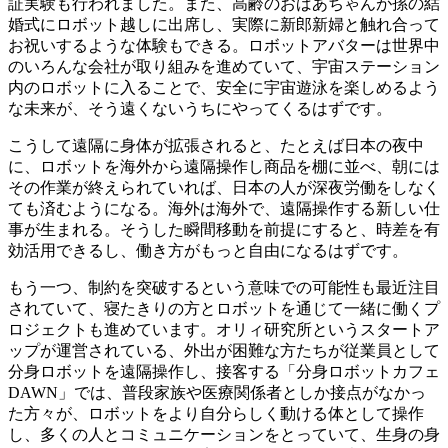
証実験も行われました。また、高齢のおばあちゃんが孫の結
婚式にロボット越しに出席し、実際に新郎新婦と触れ合って
お祝いするような体験もできる。ロボットアバターは世界中
のいろんな会社が取り組みを進めていて、宇宙ステーション
内のロボットに入ることで、安全に宇宙遊泳を楽しめるよう
な未来が、そう遠くないうちにやってくるはずです。
こうして遠隔に身体が拡張されると、たとえば日本の夜中
に、ロボットを海外から遠隔操作し商品を棚に並べ、朝には
その作業が終えられていれば、日本の人が深夜労働をしなく
ても済むようになる。海外は海外で、遠隔操作する新しい仕
事が生まれる。そうした瞬間移動を前提にすると、時差を有
効活用できるし、働き方がもっと自由になるはずです。
もう一つ、制約を突破するという意味での可能性も最近注目
されていて、寝たきりの方とロボットを通じて一緒に働くプ
ロジェクトも進めています。オリィ研究所というスタートア
ップが運営されている、外出が困難な方たちが従業員として
分身ロボットを遠隔操作し、接客する「分身ロボットカフェ
DAWN」では、普段家族や医療関係者としか接点がなかっ
た方々が、ロボットをより自分らしく動ける体として操作
し、多くの人とコミュニケーションをとっていて、生身の身