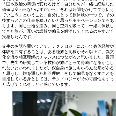
「国や政治の関係は変わるけど、自分たちが一緒に経験した
価値は変わらないはずだから、それは時間をかけてでも伝え
ていこう」ということ。自分にとって原体験の一つで、その
後ずっとこの仕事を続けたいと思ったモチベーションでもあ
ります。同じ土地を踏み、同じ空気を吸って、一緒に体験し
てきた旅が、互いの誤解や偏見を解消してくれるのをすごく
実感したんです。
先生のお話を聞いていて、テクノロジーによって身体経験や
体験を共有することは、ある種旅と同様かそれ以上に、異文
化交流や相互理解のチャンスにつながると思いました。冒頭
で、先生の研究している技術が旅にとって脅威になるかもし
れないといわれましたが、僕自身は旅にもいろんな形がある
と思うし、旅を通した相互理解、そして偏見をなくすことを
目指している身としては、テクノロジーがその可能性をずっ
と広げてくれそうだと感じています。