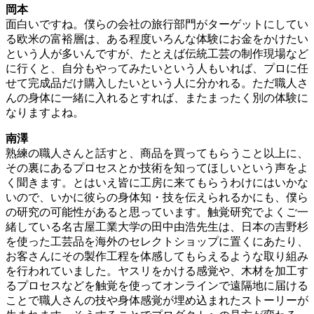
岡本
面白いですね。僕らの会社の旅行部門がターゲットにしてい
る欧米の富裕層は、ある程度いろんな体験にお金をかけたい
という人が多いんですが、たとえば伝統工芸の制作現場など
に行くと、自分もやってみたいという人もいれば、プロに任
せて完成品だけ購入したいという人に分かれる。ただ職人さ
んの身体に一緒に入れるとすれば、またまったく別の体験に
なりますよね。
南澤
熟練の職人さんと話すと、商品を買ってもらうこと以上に、
その裏にあるプロセスとか技術を知ってほしいという声をよ
く聞きます。とはいえ皆に工房に来てもらうわけにはいかな
いので、いかに彼らの身体知・技を伝えられるかにも、僕ら
の研究の可能性があると思っています。触覚研究でよくご一
緒している名古屋工業大学の田中由浩先生は、日本の吉野杉
を使った工芸品を海外のセレクトショップに置くにあたり、
お客さんにその製作工程を体感してもらえるような取り組み
を行われていました。ヤスリをかける感覚や、木材を加工す
るプロセスなどを触覚を使ってオンラインで遠隔地に届ける
ことで職人さんの技や身体感覚が埋め込まれたストーリーが