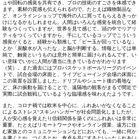
ュや回転の感覚を共有でき、プロの技術のすごさを体感でき
ます。素材の質感も伝えられるので、たとえば織物製品な
ど、オンラインショップで海外の人に買ってもらえるきっか
けになるかもしれません。人間はいろんな感覚を統合して経
験をつくっていますが、世界を見て感じて、頭の中でリアリ
ティをつくっていますから、手にしているコップでこういう
感覚がくると、経験から類推して「ビー玉が回っているな」
とか「炭酸水が入ったな」と脳が判断する。情報としては単
純で、触覚というものは意外と簡単に届けられるんです。い
い意味でいかに人間が適当に生きているかがわかります
（笑）。また過去にはプロバスケットボールリーグのイベン
トで、試合会場の床面と、ライブビューイング会場の床面に
この装置を設置しました。ドリブルやシュート後の着地な
ど、床の振動を届けることで、遠隔地の観客がまるで間近で
実際に試合観戦しているような臨場感を味わえたようです。
また、コロナ禍では欧米を中心に、ふれあいがなくなること
によるストレス“スキンハンガー”が社会問題化しましたが、
人が安心感を覚えたり信頼関係を築くのにふれあいは非常に
重要。たとえばリモートワークやオンライン授業、遠方に住
む家族とのコミュニケーションなどにおいても、一緒に何か
を書くとか、つくるとか、食卓を共にするといったふれあい