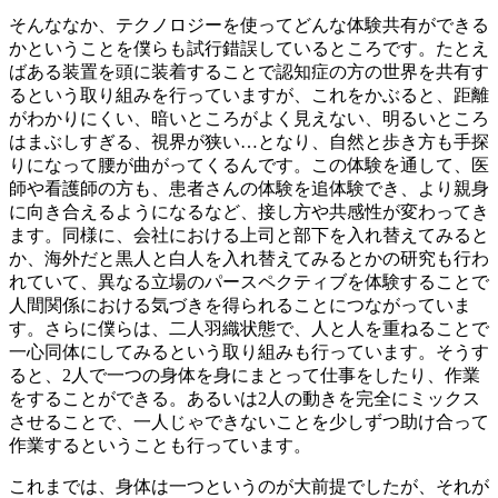
そんななか、テクノロジーを使ってどんな体験共有ができる
かということを僕らも試行錯誤しているところです。たとえ
ばある装置を頭に装着することで認知症の方の世界を共有す
るという取り組みを行っていますが、これをかぶると、距離
がわかりにくい、暗いところがよく見えない、明るいところ
はまぶしすぎる、視界が狭い…となり、自然と歩き方も手探
りになって腰が曲がってくるんです。この体験を通して、医
師や看護師の方も、患者さんの体験を追体験でき、より親身
に向き合えるようになるなど、接し方や共感性が変わってき
ます。同様に、会社における上司と部下を入れ替えてみると
か、海外だと黒人と白人を入れ替えてみるとかの研究も行わ
れていて、異なる立場のパースペクティブを体験することで
人間関係における気づきを得られることにつながっていま
す。さらに僕らは、二人羽織状態で、人と人を重ねることで
一心同体にしてみるという取り組みも行っています。そうす
ると、2人で一つの身体を身にまとって仕事をしたり、作業
をすることができる。あるいは2人の動きを完全にミックス
させることで、一人じゃできないことを少しずつ助け合って
作業するということも行っています。
これまでは、身体は一つというのが大前提でしたが、それが