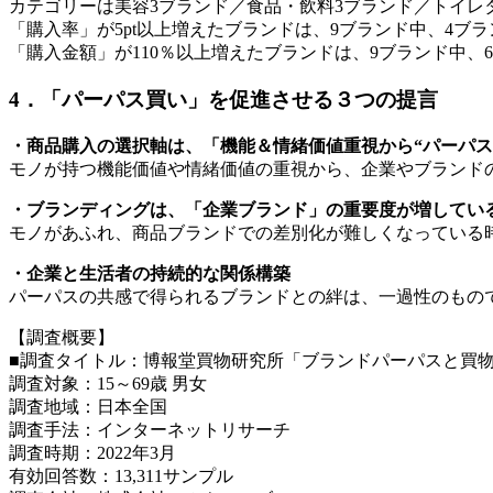
カテゴリーは美容3ブランド／食品・飲料3ブランド／トイレ
「購入率」が5pt以上増えたブランドは、9ブランド中、4ブラ
「購入金額」が110％以上増えたブランドは、9ブランド中、
4．「パーパス買い」を促進させる３つの提言
・商品購入の選択軸は、「機能＆情緒価値重視から“パーパス
モノが持つ機能価値や情緒価値の重視から、企業やブランドの
・ブランディングは、「企業ブランド」の重要度が増してい
モノがあふれ、商品ブランドでの差別化が難しくなっている
・企業と生活者の持続的な関係構築
パーパスの共感で得られるブランドとの絆は、一過性のもの
【調査概要】
■調査タイトル：博報堂買物研究所「ブランドパーパスと買
調査対象：15～69歳 男女
調査地域：日本全国
調査手法：インターネットリサーチ
調査時期：2022年3月
有効回答数：13,311サンプル