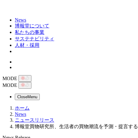
News
博報堂について
私たちの事業
サステナビリティ
人材・採用
MODE
MODE
Close
Menu
ホーム
News
ニュースリリース
博報堂買物研究所、生活者の買物潮流を予測・提言する「
News Release