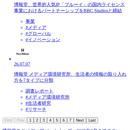
博報堂、世界的人気IP「ブルーイ」の国内ライセンス
事業におけるパートナーシップをBBC Studiosと締結
事業
#メディア
#グローバル
#イノベーション
26.07.07
博報堂 メディア環境研究所、生活者の情報の取り入れ
方を7タイプに分類
調査レポート
#メディア環境研究所
#生活者研究
#リサーチ
First
Prev
1
2
3
4
5
6
7
Next
Last