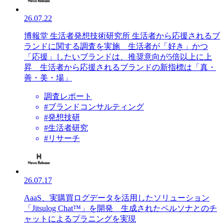
26.07.22
博報堂 生活者発想技術研究所 生活者から応援されるブ
ランドに関する調査を実施 生活者が「好き」かつ
「応援」したいブランドは、推奨意向が5倍以上に上
昇 生活者から応援されるブランドの新指標は「真・
善・美・場」
調査レポート
#ブランドコンサルティング
#発想技研
#生活者研究
#リサーチ
26.07.17
AaaS、実購買ログデータを活用したソリューション
「Jitsulog Chat™」を開発 生成されたペルソナとのチ
ャットによるプラニングを実現