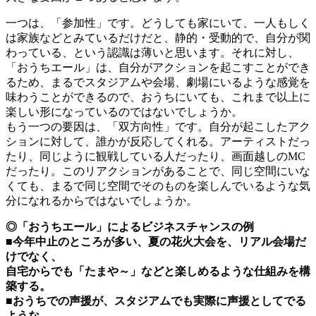
一つは、「参加性」です。どうしても家にいて、一人もしく
は家族などとみているだけだと、静的・受動的で、自分が関
わっている、という認識は薄いと思います。それに対し、
「おうちエール」は、自分がアクションを起こすことができ
るため、まるでスタジアムや会場、劇場にいるような感覚を
味わうことができるので、おうちにいても、これまで以上に
楽しい形になっているのではないでしょうか。
もう一つの要因は、「双方向性」です。自分が起こしたアク
ションに対して、誰かが反応してくれる。アーティストだっ
たり、同じように観戦している人だったり、画面越しのMC
だったり。このリアクションがあることで、同じ空間にいな
くても、まるで同じ空間でそのものを楽しんでいるような気
分になれるからではないでしょうか。
◎「おうちエール」によるビジネスチャンスの例
■今年中止のところが多い、夏の花火大会を、リアル会場だ
けでなく、
自宅からでも「たまや～」などと楽しめるような仕組みを構
築する。
■おうちでの声援が、スタジアムでも実際に声援としてでる
ような