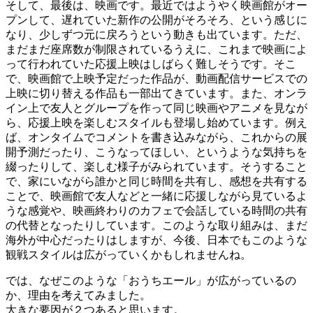
そして、最後は、映画です。最近ではようやく映画館がオー
プンして、遅れていた新作の公開がそろそろ、という感じに
なり、少しずつ元に戻ろうという動きも出ています。ただ、
まだまだ座席数が制限されているうえに、これまで映画によ
って行われていた応援上映はしばらく難しそうです。そこ
で、映画館で上映予定だった作品が、動画配信サービスでの
上映に切り替える作品も一部出てきています。また、オンラ
イン上で友人とグループを作って同じ映画やアニメを見なが
ら、応援上映を楽しむスタイルも登場し始めています。例え
ば、オンタイムでコメントを書き込みながら、これからの展
開予測だったり、こうなってほしい、というような気持ちを
綴ったりして、楽しむ様子がみられています。そうすること
で、家にいながら誰かと同じ時間を共有し、感想を共有する
ことで、映画館で友人などと一緒に応援しながら見ているよ
うな感覚や、映画終わりのカフェで会話している時間の共有
の代替となったりしています。このような取り組みは、まだ
海外が中心だったりはしますが、今後、日本でもこのような
観戦スタイルは広がっていくかもしれませんね。
では、なぜこのような「おうちエール」が広がっているの
か、理由を考えてみました。
大きな要因が２つあると思います。