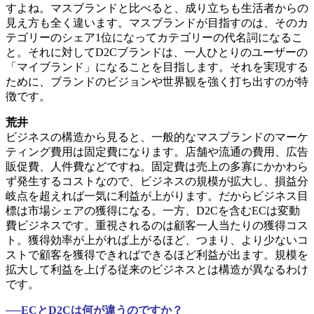
すよね。マスブランドと比べると、成り立ちも生活者からの
見え方も全く違います。マスブランドが目指すのは、そのカ
テゴリーのシェア1位になってカテゴリーの代名詞になるこ
と。それに対してD2Cブランドは、一人ひとりのユーザーの
「マイブランド」になることを目指します。それを実現する
ために、ブランドのビジョンや世界観を強く打ち出すのが特
徴です。
荒井
ビジネスの構造から見ると、一般的なマスブランドのマーケ
ティング費用は固定費になります。店舗や流通の費用、広告
販促費、人件費などですね。固定費は売上の多寡にかかわら
ず発生するコストなので、ビジネスの規模が拡大し、損益分
岐点を超えれば一気に利益が上がります。だからビジネス目
標は市場シェアの獲得になる。一方、D2Cを含むECは変動
費ビジネスです。重視されるのは顧客一人当たりの獲得コス
ト。獲得効率が上がれば上がるほど、つまり、より少ないコ
ストで顧客を獲得できればできるほど利益が出ます。規模を
拡大して利益を上げる従来のビジネスとは構造が異なるわけ
です。
──ECとD2Cは何が違うのですか？