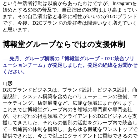
という生活者行動は以前からあったわけですが、Instagramを
始めとするSNSの普及で、自己演出の欲求はより高まってい
ます。その自己演出欲と非常に相性がいいのがD2Cブランド
です。今後、D2Cブランドの愛好者は間違いなく増えていく
と思います。
博報堂グループならではの支援体制
──先月、グループ横断の「博報堂グループ・D2C統合ソリ
ューションチーム」が発足しました。発足の経緯をお聞かせ
ください。
山形
D2Cブランドビジネスは、ブランド設計、ビジネス設計、商
品設計、システム構築を含めたバリューチェーンの整備、マ
ーケティング、店舗展開など、広範な領域にまたがります。
これまでは博報堂グループ内の各領域の専門家や専門会社
が、それぞれの得意領域でクライアントのD2Cビジネスを支
援してきました。それらの個別の活動をグループ内で統合し
て一気通貫の体制を構築し、あらゆる機能をワンストップで
提供できれば、今まで以上にクライアントに貢献できるので