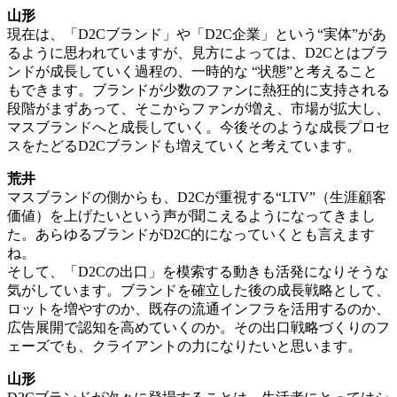
山形
現在は、「D2Cブランド」や「D2C企業」という“実体”があ
るように思われていますが、見方によっては、D2Cとはブラ
ンドが成長していく過程の、一時的な “状態”と考えること
もできます。ブランドが少数のファンに熱狂的に支持される
段階がまずあって、そこからファンが増え、市場が拡大し、
マスブランドへと成長していく。今後そのような成長プロセ
スをたどるD2Cブランドも増えていくと考えています。
荒井
マスブランドの側からも、D2Cが重視する“LTV”（生涯顧客
価値）を上げたいという声が聞こえるようになってきまし
た。あらゆるブランドがD2C的になっていくとも言えます
ね。
そして、「D2Cの出口」を模索する動きも活発になりそうな
気がしています。ブランドを確立した後の成長戦略として、
ロットを増やすのか、既存の流通インフラを活用するのか、
広告展開で認知を高めていくのか。その出口戦略づくりのフ
ェーズでも、クライアントの力になりたいと思います。
山形