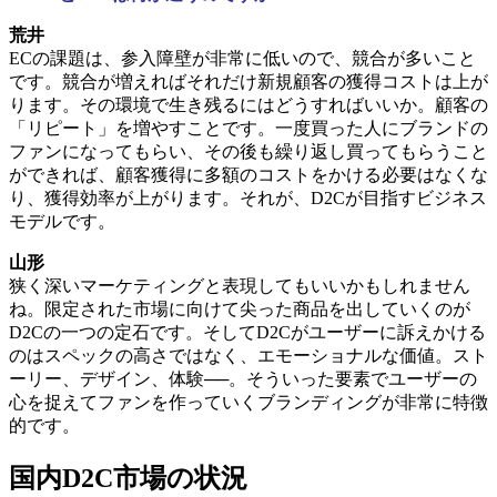
荒井
ECの課題は、参入障壁が非常に低いので、競合が多いこと
です。競合が増えればそれだけ新規顧客の獲得コストは上が
ります。その環境で生き残るにはどうすればいいか。顧客の
「リピート」を増やすことです。一度買った人にブランドの
ファンになってもらい、その後も繰り返し買ってもらうこと
ができれば、顧客獲得に多額のコストをかける必要はなくな
り、獲得効率が上がります。それが、D2Cが目指すビジネス
モデルです。
山形
狭く深いマーケティングと表現してもいいかもしれません
ね。限定された市場に向けて尖った商品を出していくのが
D2Cの一つの定石です。そしてD2Cがユーザーに訴えかける
のはスペックの高さではなく、エモーショナルな価値。スト
ーリー、デザイン、体験──。そういった要素でユーザーの
心を捉えてファンを作っていくブランディングが非常に特徴
的です。
国内D2C市場の状況