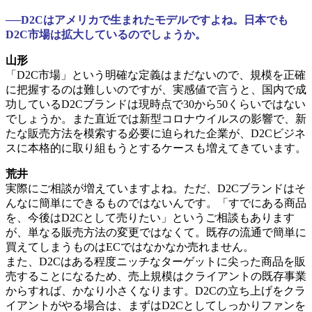
──D2Cはアメリカで生まれたモデルですよね。日本でも
D2C市場は拡大しているのでしょうか。
山形
「D2C市場」という明確な定義はまだないので、規模を正確
に把握するのは難しいのですが、実感値で言うと、国内で成
功しているD2Cブランドは現時点で30から50くらいではない
でしょうか。また直近では新型コロナウイルスの影響で、新
たな販売方法を模索する必要に迫られた企業が、D2Cビジネ
スに本格的に取り組もうとするケースも増えてきています。
荒井
実際にご相談が増えていますよね。ただ、D2Cブランドはそ
んなに簡単にできるものではないんです。「すでにある商品
を、今後はD2Cとして売りたい」というご相談もあります
が、単なる販売方法の変更ではなくて。既存の流通で簡単に
買えてしまうものはECではなかなか売れません。
また、D2Cはある程度ニッチなターゲットに尖った商品を販
売することになるため、売上規模はクライアントの既存事業
からすれば、かなり小さくなります。D2Cの立ち上げをクラ
イアントがやる場合は、まずはD2Cとしてしっかりファンを