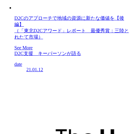
D2Cのアプローチで地域の資源に新たな価値を【後
編】
（「東北D2Cアワード」レポート 最優秀賞：三陸と
れたて市場）
See More
D2C支援 キーパーソンが語る
date
21.01.12