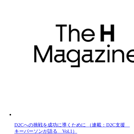
D2Cへの挑戦を成功に導くために （連載：D2C支援
キーパーソンが語る Vol.1）