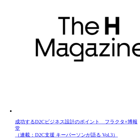
成功するD2Cビジネス設計のポイント フラクタ×博報
堂
（連載：D2C支援 キーパーソンが語る Vol.3）