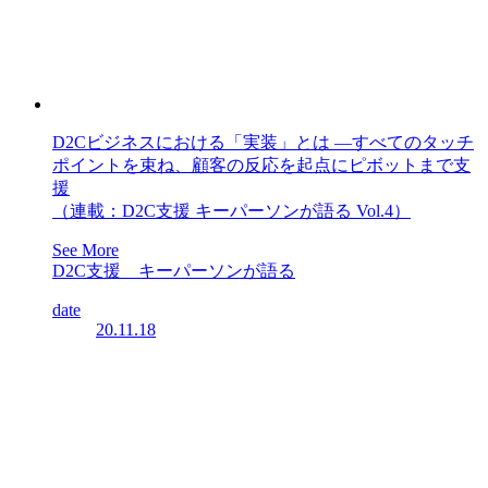
D2Cビジネスにおける「実装」とは ―すべてのタッチ
ポイントを束ね、顧客の反応を起点にピボットまで支
援
（連載：D2C支援 キーパーソンが語る Vol.4）
See More
D2C支援 キーパーソンが語る
date
20.11.18