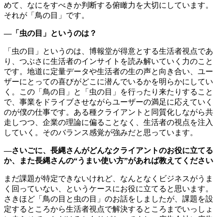
めて、なにをすべきか判断する俯瞰力を大切にしています。
それが「鳥の目」です。
―「虫の目」というのは？
「虫の目」というのは、博報堂が得意とする生活者視点であ
り、つぶさに生活者のインサイトを読み解いていく力のこと
です。地道に定量データや生活者の生の声と向き合い、ユー
ザーにとっての喜びがどこに潜んでいるかを明らかにしてい
く。この「鳥の目」と「虫の目」を行ったり来たりすること
で、事業をドライブさせながらユーザーの満足に応えていく
のが僕の仕事です。ある種クライアントと同質化しながら共
走しつつ、企業の理論に偏ることなく、生活者の視点を注入
していく。そのバランス感覚が強みだと思っています。
―さいごに、長縄さんがどんなクライアントのお役に立てる
か、また長縄さんの“うまい使い方”があれば教えてください
まだ課題が特定できないけれど、なんとなくビジネスがうま
く回っていない、というケースにお役に立てると思います。
さきほど「鳥の目と虫の目」のお話をしましたが、課題を設
定するところから生活者視点で解決するところまでいっしょ