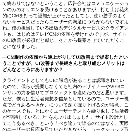
て終わりではないということ。広告会社はコミュニケーショ
ンのみのオリエンを受けることがありますが、打ち上げ花火
的にCMを打って認知が上がったとしても、使い勝手のよく
ないサービスだったらユーザーの満足につながらないですよ
ね。僕の担当している出版系デジタルサービスのクライアン
トも、はじめはテレビCMの依頼を受けたのですが、サイト
のUI改善が必須だと感じ、そこから提案させていただくこ
とになりました。
―CM制作の依頼から逆上がりしてUI改善まで提案したとい
うことですが、UI改善まで長縄さんと取り組むメリットは
どんなところにありますか？
クライアントとしてもUIに課題があることは認識されてい
たので、僕らが提案しなくても社内のデザイナーやWEBコ
ンサルの力を借りてプロジェクトを進めたのだと思います。
ただ、僕らは生活者発想を信条としているので、ユーザー視
点でどうあるべきか、について深く掘り下げるのが得意。こ
のケースでも、とにかくユーザーテストを繰り返して生活者
が“期待していること”をあぶり出しました。サイト設計とし
てこうあるべき、という「べき論」で語るのではなく、実際
のユーザーの反応を見ていただきながら、ワークショップ形