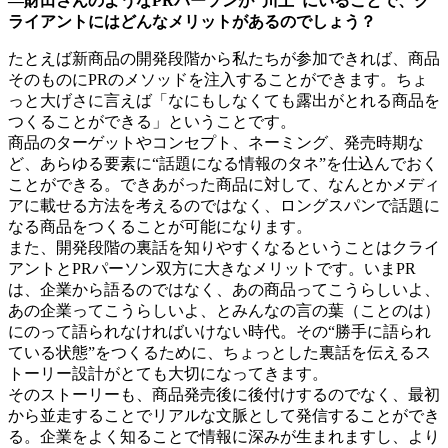
―財田さんのようなPRパーソンが“川上”にいることで、ク
ライアントにはどんなメリットがあるのでしょう？
たとえば新商品の開発段階から私たちが参加できれば、商品
そのものにPRのメソッドを注入することができます。ちょ
っと大げさに言えば「なにもしなくても露出がとれる商品を
つくることができる」ということです。
商品のターゲットやコンセプト、ネーミング、発売時期な
ど、あらゆる要素に“話題になる情報のタネ”を仕込んでおく
ことができる。できあがった商品に対して、なんとかメディ
アに載せる方法を考えるのではなく、ロングスパンで話題に
なる商品をつくることが可能になります。
また、開発段階の裏話を知りやすくなるということはクライ
アントとPRパーソン双方に大きなメリットです。いまPR
は、企業から語るのではなく、あの商品ってこうらしいよ、
あの企業ってこうらしいよ、とみんなの言の葉（ことのは）
にのって語られなければいけない時代。その“勝手に語られ
ている状態”をつくるために、ちょっとした裏話を伝えるス
トーリー設計がとても大切になってきます。
そのストーリーも、商品発売後に後付けするのでなく、最初
から並走することでリアルな文脈として発信することができ
る。企業をよく知ることで情報に深みが生まれますし、より