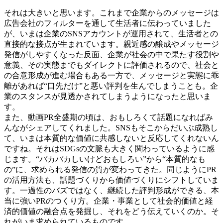
それは大きいと思います。これまで企業からのメッセージは
広告会社のフィルターを通して生活者に伝わっていました
が、いまは企業のSNSアカウントが運用されて、生活者との
直接的な接点が生まれています。親近感の醸成やメッセージ
発信がしやすくなった反面、企業が社会の中で果たす役割や
意義、その実態までもダイレクトに評価されるので、社会と
の合意形成が進む場合もある一方で、メッセージと実態に乖
離があれば“口先だけ”と悪い評判を生んでしまうことも。企
業のスタンスが見透かされてしまうようになったと思いま
す。
また、動画PR全盛期の頃は、おもしろくて話題になればみ
んながシェアしてくれました。SNSもそこからだいぶ成熟し
て、いまは本質的な価値に共感しないと反応してくれないん
ですね。それはSDGsの文脈も大きく関わっているように感
じます。“バカバカしいけどおもしろい”から“本質的なも
の”に、求められる発信の質が変わってきた。同じようにPR
の活用方法も、話題づくりから価値づくりにシフトしていま
す。一過性のバズではなく、継続した評判形成ができる、本
当に強いPRのつくり方。企業・事業として社会的価値と経
済的価値の融合点を発掘し、それをどう伝えていくのか。そ
れがいま求められているものです。