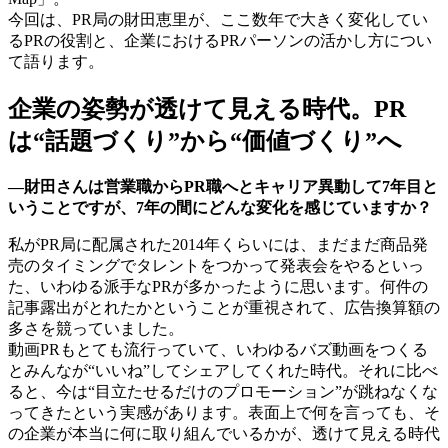
今回は、PR局の財田恵里が、ここ数年で大きく変化してい
るPRの役割と、企業におけるPRパーソンの活かし方につい
て語ります。
企業の姿勢が透けて見える時代。PR
は“話題づくり”から“価値づくり”へ
―財田さんは営業職からPR職へとキャリア異動して7年目と
いうことですが、7年の間にどんな変化を感じていますか？
私がPR局に配属された2014年くらいには、まだまだ商品発
売のタイミングでタレントをつかって発表会をやるといっ
た、いわゆる派手なPRが多かったように思います。何件の
記事露出がとれたかということが重視されて、広告換算額の
多さを競っていました。
動画PRもとても流行っていて、いわゆるバズ動画をつくる
とみんなが“いいね”してシェアしてくれた時代。それに比べ
ると、今は“目立たせるだけのプロモーション”が跳ねなくな
ってきたという実感があります。表面上で何を言っても、そ
の企業が本当に何に取り組んでいるかが、透けて見える時代