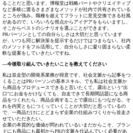
ることだと思います。博報堂は戦略パートやクリエイティブ
など多岐に渡るさまざまなメソッドが社内で共有されている
ところが強み。職種を超えてフラットに意見交換できる社風
があるので、いろいろな視点からアイデアをもらいますし、
そこからベストのシナリオを選ぶことができます。
PRパーソンとしての自分らしさは大切だと思っています
が、いつも同じ解決策を提示するだけではつまらない。社内
のメソッドをフル活用して、自分らしさに凝り固まらない柔
軟な提案をしていきたいですね。
―今後取り組んでいきたいことを教えてください
私は並走型の開発系業務が得意です。社会文脈から記事をつ
くることはPRパーソンの基本スキル。でも私は社会文脈か
ら商品をプロデュースできると言いたくて。露出という“出
口”にお金をかけなくても、自走できて長期間話題になる商
品をつくれたら、商品企画することで露出にもつながる。そ
れを内実ともにつくっていくことが大切だと思っているの
で、一商品だけにとどまらず企業の仕組みづくりから並走さ
せていただきたい。
企業の本質的な価値が問われているいまだからこそ、ブラン
ドにも商品にも最初からPRの文脈を仕込んでいく必要があ