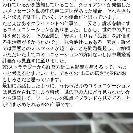
われているかを熟知していること。クライアントが発信した
いメッセージと世の中の声にズレがあった場合、それをきち
んと伝えて修正していくことが使命だと思っています。
たとえばあるクライアントの仕事で、「安さ」訴求を軸にす
るコミュニケーションがありました。しかし、世の中の声に
耳を傾けると、その企業は「安さ」よりも「品質」を評価す
る生活者が多かったのです。競合他社にもある「安さ」訴求
では実態とのミスマッチが起こることを問題提起し、ご納得
いただいた上でコミュニケーションの方針ないしは中期経営
計画から見直すに至りました。
PRストラテジーから経営方針にも影響を与えるって、ちょ
っと考えるとすごいこと。でもその“出口の広さ”がPRのお
もしろさだと思っています。
最初にお話ししたように、うわべだけのコミュニケーション
は見透かされてしまう時代。世の中の人にどう見られたいか
から逆算して、ソーシャルの視点でブランドを見立てること
がいま求められるPRの仕事です。