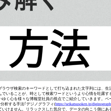
ブラウザ検索のキーワードとして打ち込まれた文字列には、生
んでいることが、時として検索ワードというより心情を吐露す
いゆく心を様々な博報堂社員の視点でご紹介していきます。ベ
分析する手法｢デジノグラフィ(
https://seikatsusoken.jp/diginograph
ていけません。リラックスした気分で、データの向こう側にあ