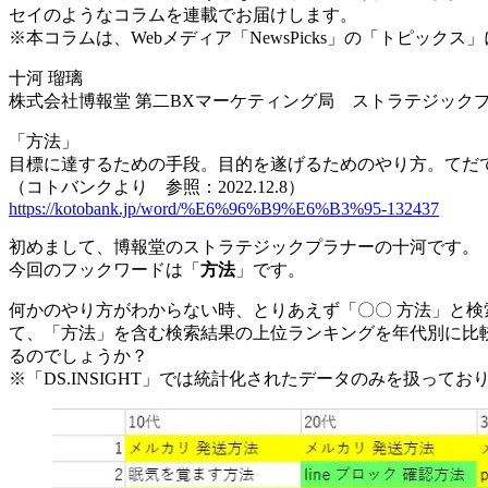
セイのようなコラムを連載でお届けします。
※本コラムは、Webメディア「NewsPicks」の「トピック
十河 瑠璃
株式会社博報堂 第二BXマーケティング局 ストラテジック
「方法」
目標に達するための手段。目的を遂げるためのやり方。てだ
（コトバンクより 参照：2022.12.8）
https://kotobank.jp/word/%E6%96%B9%E6%B3%95-132437
初めまして、博報堂のストラテジックプラナーの十河です。
今回のフックワードは「
方法
」です。
何かのやり方がわからない時、とりあえず「〇〇 方法」と検索
て、「方法」を含む検索結果の上位ランキングを年代別に比
るのでしょうか？
※「DS.INSIGHT」では統計化されたデータのみを扱って