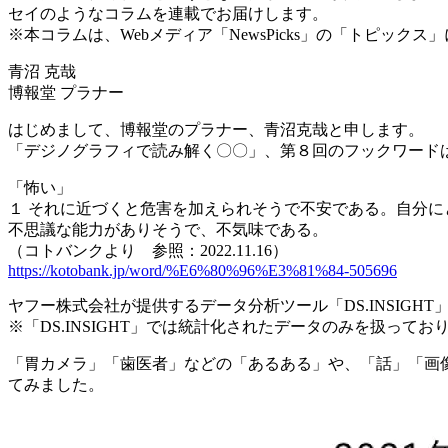
セイのようなコラムを連載でお届けします。
※本コラムは、Webメディア「NewsPicks」の「トピック
青沼 克哉
博報堂 プラナー
はじめまして、博報堂のプラナー、青沼克哉と申します。
「デジノグラフィで読み解く〇〇」、第８回のフックワードは
「怖い」
１ それに近づくと危害を加えられそうで不安である。自分に
不思議な能力がありそうで、不気味である。
（コトバンクより 参照：2022.11.16）
https://kotobank.jp/word/%E6%80%96%E3%81%84-505696
ヤフー株式会社が提供するデータ分析ツール「DS.INSIGH
※「DS.INSIGHT」では統計化されたデータのみを扱って
「胃カメラ」「歯医者」などの「あるある」や、「話」「画
てみました。