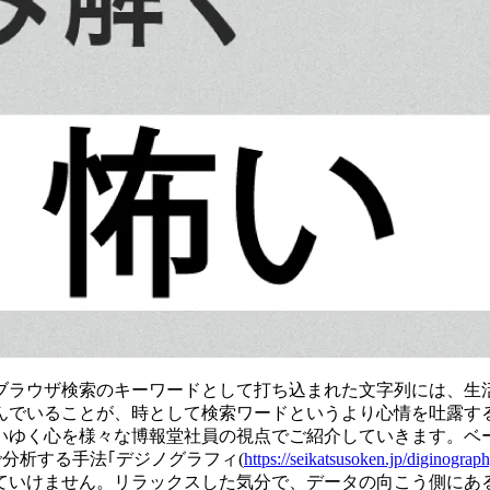
ブラウザ検索のキーワードとして打ち込まれた文字列には、生
んでいることが、時として検索ワードというより心情を吐露す
いゆく心を様々な博報堂社員の視点でご紹介していきます。ベ
分析する手法｢デジノグラフィ(
https://seikatsusoken.jp/diginograph
ていけません。リラックスした気分で、データの向こう側にあ