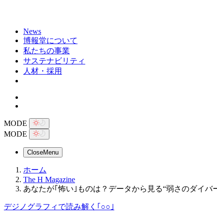
News
博報堂について
私たちの事業
サステナビリティ
人材・採用
MODE
MODE
Close
Menu
ホーム
The H Magazine
あなたが｢怖い｣ものは？データから見る“弱さのダイバー
デジノグラフィで読み解く｢○○｣