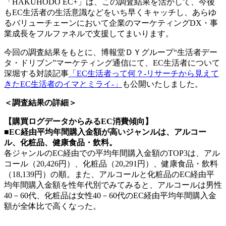
「HAKUHODO EC+」は、この調査結果を活かして、今後
もEC生活者の生活意識などをいち早くキャッチし、あらゆ
るバリューチェーンにおいて企業のマーケティングDX・事
業成長をフルファネルで支援してまいります。
今回の調査結果をもとに、博報堂ＤＹグループ“生活者デー
タ・ドリブン”マーケティング通信にて、EC生活者について
深堀する対談記事
「EC生活者って何？‐リサーチから見えて
きたEC生活者のイマとミライ-」
も公開いたしました。
＜調査結果の詳細＞
【購買ログデータからみるEC消費傾向】
■EC経由平均年間購入金額が高いジャンルは、アルコー
ル、化粧品、健康食品・飲料。
各ジャンルのEC経由での平均年間購入金額のTOP3は、アル
コール（20,426円）、化粧品（20,291円）、健康食品・飲料
（18,139円）の順。また、アルコールと化粧品のEC経由平
均年間購入金額を性年代別でみてみると、アルコールは男性
40－60代、化粧品は女性40－60代のEC経由平均年間購入金
額が全体比で高くなった。