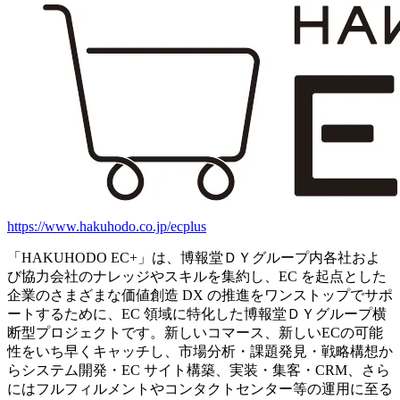
https://www.hakuhodo.co.jp/ecplus
「HAKUHODO EC+」は、博報堂ＤＹグループ内各社およ
び協⼒会社のナレッジやスキルを集約し、EC を起点とした
企業のさまざまな価値創造 DX の推進をワンストップでサポ
ートするために、EC 領域に特化した博報堂ＤＹグループ横
断型プロジェクトです。新しいコマース、新しいECの可能
性をいち早くキャッチし、市場分析・課題発⾒・戦略構想か
らシステム開発・EC サイト構築、実装・集客・CRM、さら
にはフルフィルメントやコンタクトセンター等の運⽤に⾄る