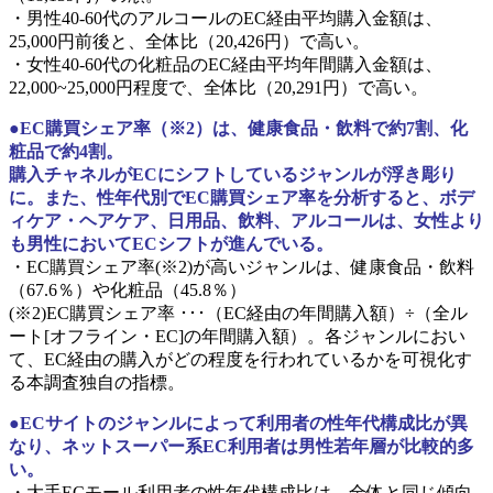
・男性40-60代のアルコールのEC経由平均購入金額は、
25,000円前後と、全体比（20,426円）で高い。
・女性40-60代の化粧品のEC経由平均年間購入金額は、
22,000~25,000円程度で、全体比（20,291円）で高い。
●EC購買シェア率（※2）は、健康食品・飲料で約7割、化
粧品で約4割。
購入チャネルがECにシフトしているジャンルが浮き彫り
に。また、性年代別でEC購買シェア率を分析すると、ボデ
ィケア・ヘアケア、日用品、飲料、アルコールは、女性より
も男性においてECシフトが進んでいる。
・EC購買シェア率(※2)が高いジャンルは、健康食品・飲料
（67.6％）や化粧品（45.8％）
(※2)EC購買シェア率 ･･･（EC経由の年間購入額）÷（全ル
ート[オフライン・EC]の年間購入額）。各ジャンルにおい
て、EC経由の購入がどの程度を行われているかを可視化す
る本調査独自の指標。
●ECサイトのジャンルによって利用者の性年代構成比が異
なり、ネットスーパー系EC利用者は男性若年層が比較的多
い。
・大手ECモール利用者の性年代構成比は、全体と同じ傾向