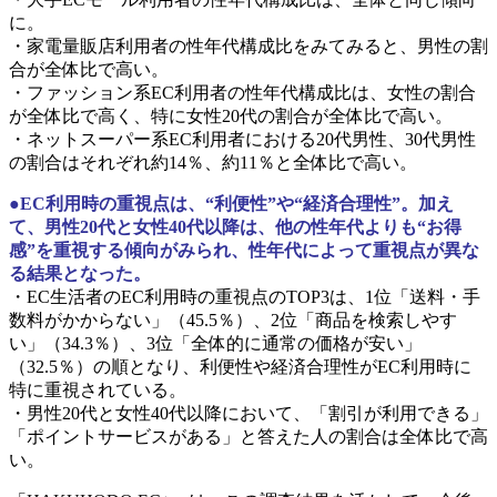
に。
・家電量販店利用者の性年代構成比をみてみると、男性の割
合が全体比で高い。
・ファッション系EC利用者の性年代構成比は、女性の割合
が全体比で高く、特に女性20代の割合が全体比で高い。
・ネットスーパー系EC利用者における20代男性、30代男性
の割合はそれぞれ約14％、約11％と全体比で高い。
●EC利用時の重視点は、“利便性”や“経済合理性”。加え
て、男性20代と女性40代以降は、他の性年代よりも“お得
感”を重視する傾向がみられ、性年代によって重視点が異な
る結果となった。
・EC生活者のEC利用時の重視点のTOP3は、1位「送料・手
数料がかからない」（45.5％）、2位「商品を検索しやす
い」（34.3％）、3位「全体的に通常の価格が安い」
（32.5％）の順となり、利便性や経済合理性がEC利用時に
特に重視されている。
・男性20代と女性40代以降において、「割引が利用できる」
「ポイントサービスがある」と答えた人の割合は全体比で高
い。