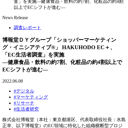
査」を実施―健康食品・飲料の約7割、化粧品の約4割
以上でECシフトが進む―
News Release
調査レポート
博報堂ＤＹグループ「ショッパーマーケティン
グ・イニシアティブ®」 HAKUHODO EC＋、
「EC生活者調査」を実施
―健康食品・飲料の約7割、化粧品の約4割以上で
ECシフトが進む―
2022.06.08
#デジタル
#マーケティング
#リサーチ
#生活者研究
株式会社博報堂（本社：東京都港区、代表取締役社長：水島
正幸、以下博報堂）のEC領域に特化した組織横断型プロジ