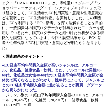
ェクト「HAKUHODO EC+」は、博報堂ＤＹグループ「シ
ョッパーマーケティング・イニシアティブ®（※1）」の取
り組みとして、EC生活者のEC利用実態・意識や生活意識な
どを聴取した「EC生活者調査」を実施しました。この調査
は、ECを利用する「EC生活者」を深く理解することを目的
に、一般消費財の購買ログデータが付与されたモニターを使
用しているため、購買ログデータと紐づけた分析ができる特
徴的な調査になっています。今回の調査結果から、EC生活
者の性年代別のEC利用実態・意識などが明らかになりまし
た。
＜調査結果のポイント＞
●EC経由平均年間購入金額が高いジャンルは、アルコー
ル、化粧品、健康食品・飲料。また、アルコールは男性40-
60代、化粧品は女性40-60代のEC経由平均年間購入金額が全
体比で高くなることがわかり、性年代によって、ジャンルご
とのEC経由平均購入金額に差があることが購買ログデータ
から明らかになった。
・ジャンル別のEC経由平均年間購入金額のTOP3は、アルコ
ール（20,426円）、化粧品（20,291円）、健康食品・飲料
（18,139円）の順。