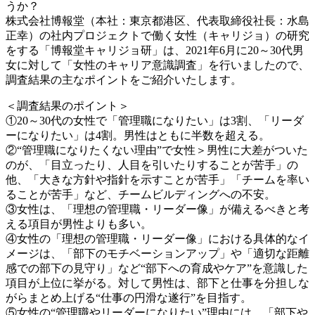
うか？
株式会社博報堂（本社：東京都港区、代表取締役社長：水島
正幸）の社内プロジェクトで働く女性（キャリジョ）の研究
をする「博報堂キャリジョ研」は、2021年6月に20～30代男
女に対して「女性のキャリア意識調査」を行いましたので、
調査結果の主なポイントをご紹介いたします。
＜調査結果のポイント＞
①20～30代の女性で「管理職になりたい」は3割、「リーダ
ーになりたい」は4割。男性はともに半数を超える。
②“管理職になりたくない理由”で女性＞男性に大差がついた
のが、「目立ったり、人目を引いたりすることが苦手」の
他、「大きな方針や指針を示すことが苦手」「チームを率い
ることが苦手」など、チームビルディングへの不安。
③女性は、「理想の管理職・リーダー像」が備えるべきと考
える項目が男性よりも多い。
④女性の「理想の管理職・リーダー像」における具体的なイ
メージは、「部下のモチベーションアップ」や「適切な距離
感での部下の見守り」など“部下への育成やケア”を意識した
項目が上位に挙がる。対して男性は、部下と仕事を分担しな
がらまとめ上げる“仕事の円滑な遂行”を目指す。
⑤女性の“管理職やリーダーになりたい”理由には、「部下や