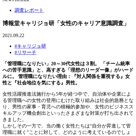
調査レポート
博報堂キャリジョ研「女性のキャリア意識調査」
2021.09.22
#キャリジョ研
#リサーチ
「管理職になりたい」20～30代女性は３割。 「チーム統率
への苦手意識」と、高すぎる「理想のリーダー像」がハード
ルに。 管理職になりたい理由：『対人関係を重視する』女
性と『社会地位を気にする』男性。
女性活躍推進法施行から5年が経つ中で、自治体や企業によ
る管理職への女性の登用にむけた取り組みは社会的急務とな
り、男性の家事・育児への積極的参加や、女性のビジネスス
キルアップ機会創出といったさまざまな対策が打ち出されて
きました。
しかしその一方で、当の働く女性たちは“自分が昇進して管
理職に就く”ことに対して、どのように考えているのでしょ