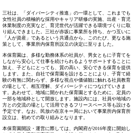
三社は、「ダイバーシティ推進」の一環として、これまでも
女性社員の積極的な採用やキャリア研修の実施、出産・育児
休業制度の充実など、育児世代が活躍できる環境づくりに取
り組んできました。三社が赤坂に事業所を持ち、かつ互いに
「人が資産」であるという共通点から、このたび、更なる施
策として、事業所内保育所設立の決定に至りました。
本保育園は、多様な勤務体系の社員が、男女ともに子育てを
しながら安心して仕事を続けられるようサポートすることに
加え、子どもにとっても、質の高い、安心できる保育を提供
します。また、自社で保育園を設けることにより、子育て経
験の有無に関わらず、多様な視点や価値観に触れる社員教育
の場として、相互理解、ダイバーシティにつなげていきま
す。あわせて、地域に開かれた保育園とするために、定員の
一部を地域枠として開放します。施設内には、社員や地域の
方との交流の場として活用できるフリースペース等も設ける
予定です。なお、民放の在京キー局において事業所内保育所
設立は、初めての取り組みとなります。
本保育園開設・運営に際しては、内閣府が2016年度に開始し