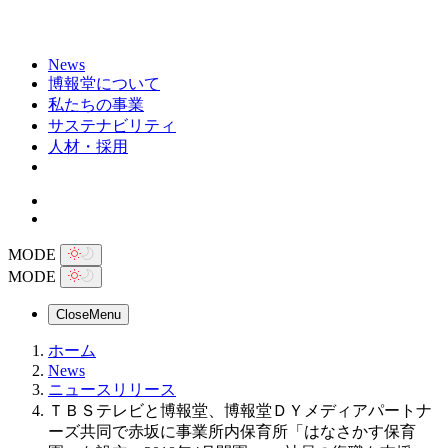
News
博報堂について
私たちの事業
サステナビリティ
人材・採用
MODE
MODE
Close
Menu
ホーム
News
ニュースリリース
ＴＢＳテレビと博報堂、博報堂ＤＹメディアパートナ
ーズ共同で赤坂に事業所内保育所「はなさかす保育