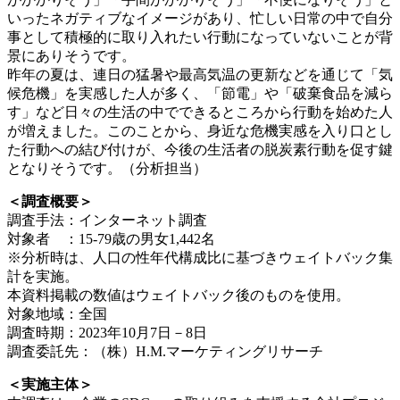
いったネガティブなイメージがあり、忙しい日常の中で自分
事として積極的に取り入れたい行動になっていないことが背
景にありそうです。
昨年の夏は、連日の猛暑や最高気温の更新などを通じて「気
候危機」を実感した人が多く、「節電」や「破棄食品を減ら
す」など日々の生活の中でできるところから行動を始めた人
が増えました。このことから、身近な危機実感を入り口とし
た行動への結び付けが、今後の生活者の脱炭素行動を促す鍵
となりそうです。（分析担当）
＜調査概要＞
調査手法：インターネット調査
対象者 ：15-79歳の男女1,442名
※分析時は、人口の性年代構成比に基づきウェイトバック集
計を実施。
本資料掲載の数値はウェイトバック後のものを使用。
対象地域：全国
調査時期：2023年10月7日－8日
調査委託先：（株）H.M.マーケティングリサーチ
＜実施主体＞