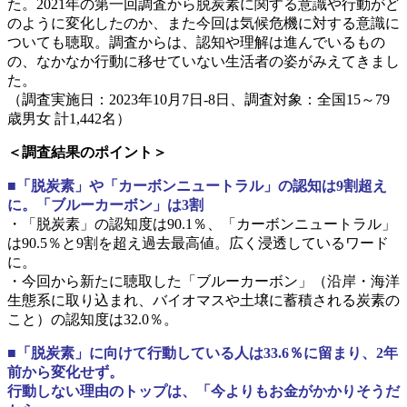
た。2021年の第一回調査から脱炭素に関する意識や行動がど
のように変化したのか、また今回は気候危機に対する意識に
ついても聴取。調査からは、認知や理解は進んでいるもの
の、なかなか行動に移せていない生活者の姿がみえてきまし
た。
（調査実施日：2023年10月7日-8日、調査対象：全国15～79
歳男女 計1,442名）
＜調査結果のポイント＞
■「脱炭素」や「カーボンニュートラル」の認知は9割超え
に。「ブルーカーボン」は3割
・「脱炭素」の認知度は90.1％、「カーボンニュートラル」
は90.5％と9割を超え過去最高値。広く浸透しているワード
に。
・今回から新たに聴取した「ブルーカーボン」（沿岸・海洋
生態系に取り込まれ、バイオマスや土壌に蓄積される炭素の
こと）の認知度は32.0％。
■「脱炭素」に向けて行動している人は33.6％に留まり、2年
前から変化せず。
行動しない理由のトップは、「今よりもお金がかかりそうだ