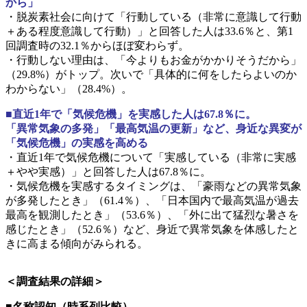
から」
・脱炭素社会に向けて「行動している（非常に意識して行動
＋ある程度意識して行動）」と回答した人は33.6％と、第1
回調査時の32.1％からほぼ変わらず。
・行動しない理由は、「今よりもお金がかかりそうだから」
（29.8%）がトップ。次いで「具体的に何をしたらよいのか
わからない」（28.4%）。
■直近1年で「気候危機」を実感した人は67.8％に。
「異常気象の多発」「最高気温の更新」など、身近な異変が
「気候危機」の実感を高める
・直近1年で気候危機について「実感している（非常に実感
＋やや実感）」と回答した人は67.8％に。
・気候危機を実感するタイミングは、「豪雨などの異常気象
が多発したとき」（61.4％）、「日本国内で最高気温が過去
最高を観測したとき」（53.6％）、「外に出て猛烈な暑さを
感じたとき」（52.6％）など、身近で異常気象を体感したと
きに高まる傾向がみられる。
_
＜調査結果の詳細＞
■名称認知（時系列比較）