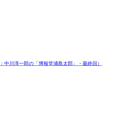
載：中川淳一郎の「博報堂浦島太郎」・最終回）