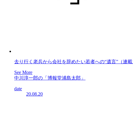
去り行く老兵から会社を辞めたい若者への“遺言”（連
See More
中川淳一郎の「博報堂浦島太郎」
date
20.08.20