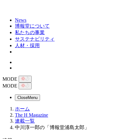
News
博報堂について
私たちの事業
サステナビリティ
人材・採用
MODE
MODE
Close
Menu
ホーム
The H Magazine
連載一覧
中川淳一郎の「博報堂浦島太郎」