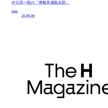
中川淳一郎の「博報堂浦島太郎」
date
20.08.06