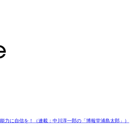
能力に自信を！（連載：中川淳一郎の「博報堂浦島太郎」）