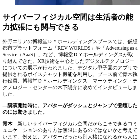
サイバーフィジカル空間は生活者の能
力拡張にも関与できる
外野エリアの博報堂ＤＹホールディングスブースでは、仮想
都市プラットフォーム「REV WORLDS」や「Advertising as a
Service（AaaS）」など、博報堂ＤＹホールディングスが取
り組んできた、XR技術を中心としたデジタルテクノロジー
についての展示が行われました。デジタル甲子園のアプリで
提供されるボイスチャット機能を利用し、ブース前で青木執
行役員、博報堂ＤＹホールディングス マーケティング・テ
クノロジー・センターの木下陽介に改めてインタビューしま
した。
—講演開始時に、アバターがダッシュとジャンプで登壇した
のには驚きました。
青木
：新しいサイバーフィジカル空間だからこそできるコミ
ュニケーションのあり方は無限にあるのではないかと考えて
います。例えば、アバターだったら別人格になれるから人に