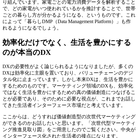
り組んでいます。家電ごとの電力消費データを解析すること
で、どの家電がいつ使われているかを推計することで、世帯
ごとの暮らし方が分かるようになる、というものです。これ
によって「暮らしDMP（Data Management Platform）」も作
れるようになるでしょう。
効率化だけでなく、生活を豊かにする
のが本当のDX
DXの必要性がよく論じられるようになりましたが、多くの
DXは効率化に主眼を置いており、バリューチェーンのデジ
タル化に止まっています。しかし本来DXは、生活を豊かに
するためのものです。マーケティング領域のDXも、効率化
ではなく生活を豊かにするための真の価値創造につなげるこ
とが必要であり、そのために必要な視点が、これまでお話し
てきた生活者インターフェース市場だと考えています。
ここからは、どうすれば価値創造型の次世代マーケティング
ができるのかお話したいと思います。「次世代型マーケティ
ング推進見取り図」をご用意したのでご覧ください。中央が
インターフェース化された生活者の接点になります。