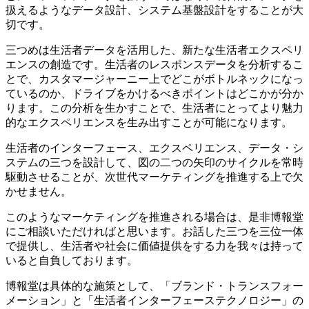
扱えるようなデータ設計、システム基盤設計をすることが大
切です。
三つめは生活者データを活用した、新たな生活者エクスペリ
エンスの創造です。生活者のレスポンスデータを分析するこ
とで、カスタマージャーニー上でどこがボトルネックになっ
ているのか、ドライブをかけるべきポイントはどこかが分か
ります。この分析を生かすことで、生活者にとってより魅力
的なエクスペリエンスを生み出すことが可能になります。
生活者のインターフェース、エクスペリエンス、データ・シ
ステムの三つを設計して、図の二つの矢印のサイクルを常時
駆動させることが、次世代マーケティングを推進する上で欠
かせません。
このようなマーケティングを推進される場合は、是非博報堂
にご相談いただければと思います。お話した三つを三位一体
で提供し、生活者や社会に価値提供をする力を我々は持って
いると自負しております。
博報堂は具体的な施策として、「ブランド・トランスフォー
メーション」と「生活者インターフェーステクノロジー」の