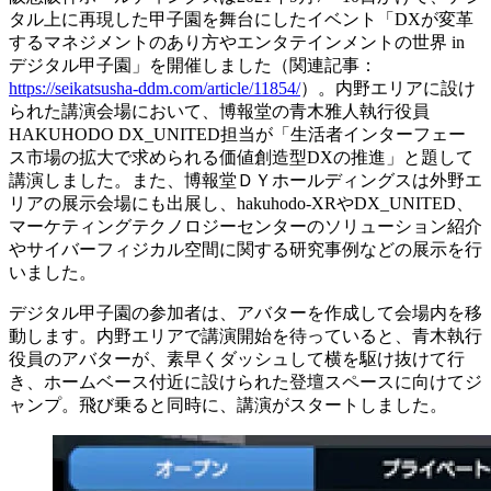
タル上に再現した甲子園を舞台にしたイベント「DXが変革
するマネジメントのあり方やエンタテインメントの世界 in
デジタル甲子園」を開催しました（関連記事：
https://seikatsusha-ddm.com/article/11854/
）。内野エリアに設け
られた講演会場において、博報堂の青木雅人執行役員
HAKUHODO DX_UNITED担当が「生活者インターフェー
ス市場の拡大で求められる価値創造型DXの推進」と題して
講演しました。また、博報堂ＤＹホールディングスは外野エ
リアの展示会場にも出展し、hakuhodo-XRやDX_UNITED、
マーケティングテクノロジーセンターのソリューション紹介
やサイバーフィジカル空間に関する研究事例などの展示を行
いました。
デジタル甲子園の参加者は、アバターを作成して会場内を移
動します。内野エリアで講演開始を待っていると、青木執行
役員のアバターが、素早くダッシュして横を駆け抜けて行
き、ホームベース付近に設けられた登壇スペースに向けてジ
ャンプ。飛び乗ると同時に、講演がスタートしました。