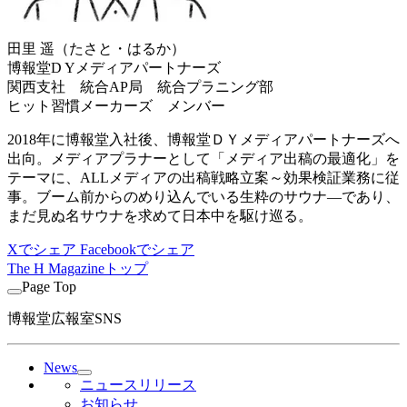
田里 遥（たさと・はるか）
博報堂D Yメディアパートナーズ
関西支社 統合AP局 統合プラニング部
ヒット習慣メーカーズ メンバー
2018年に博報堂入社後、博報堂ＤＹメディアパートナーズへ
出向。メディアプラナーとして「メディア出稿の最適化」を
テーマに、ALLメディアの出稿戦略立案～効果検証業務に従
事。ブーム前からのめり込んでいる生粋のサウナ―であり、
まだ見ぬ名サウナを求めて日本中を駆け巡る。
Xでシェア
Facebookでシェア
The H Magazineトップ
Page Top
博報堂広報室SNS
News
ニュースリリース
お知らせ