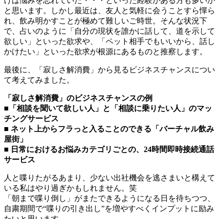
けば悩みを忘れていた・・・といった経験がある方も多いか
と思います。しかし最近は、友人と気軽に会うことすら憚ら
れ、飲み明かすことが極めて難しいご時世。そんな状況下
で、占いのように「自分の現状を誰かに話して、道を示して
欲しい」といった欲求や、「ペット相手でもいいから、話し
かけたい」といった欲求が根源にあるものと推察します。
最後に、「寂しさ解消費」から見るビジネスチャンスについ
て考えてみました。
「寂しさ解消費」のビジネスチャンスの例
■「相談を聞いて欲しい人」と「相談に乗りたい人」のマッ
チングサービス
■ ネット上からフラっと入ることのできる「バーチャル飲み
屋街」
■ 日常におけるお悩みカテゴリごとの、24時間即時接続通話
サービス
人と喋りたがるあまり、少ない出社機会を逃さまいと構えて
いる私はやり過ぎかもしれません。笑
「朝まで喋り倒し」がまたできるようになる日を待ちつつ、
自粛期間で“喋りの引き出し”を増やすべくインプットに励み
たいと思います。