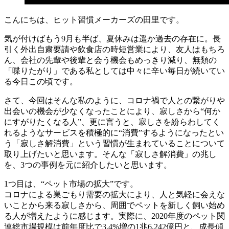
こんにちは、ヒット習慣メーカーズの田里です。
気が付けばもう9月も半ば、夏休みは遥か過去の存在に。長
引く外出自粛要請や飲食店の時短営業により、友人はもちろ
ん、会社の先輩や後輩と会う機会もめっきり減り、無類の
「喋りたがり」である私としては中々に辛い毎日が続いてい
る今日この頃です。
さて、今回はそんな私のように、コロナ禍で人との繋がりや
出会いの機会が少なくなったことにより、寂しさから“何か
にすがりたくなる人”、更に言うと、寂しさを紛らわしてく
れるようなサービスを積極的に“消費”するようになったとい
う「寂しさ解消費」という習慣が生まれていることについて
取り上げたいと思います。そんな「寂しさ解消費」の兆し
を、3つの事例を元に紹介したいと思います。
1つ目は、“ペット市場の拡大”です。
コロナによる巣ごもり需要の拡大により、人と気軽に会えな
いことから来る寂しさから、周囲でペットを新しく飼い始め
る人が増えたように感じます。実際に、2020年度のペット関
連総市場規模は前年度比で3.4%増の1兆6,242億円と、成長傾