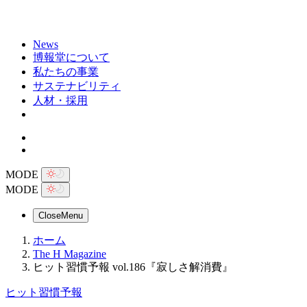
News
博報堂について
私たちの事業
サステナビリティ
人材・採用
MODE
MODE
Close
Menu
ホーム
The H Magazine
ヒット習慣予報 vol.186『寂しさ解消費』
ヒット習慣予報