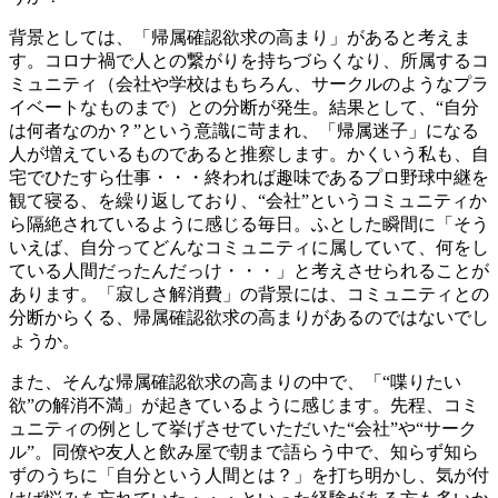
背景としては、「帰属確認欲求の高まり」があると考えま
す。コロナ禍で人との繋がりを持ちづらくなり、所属するコ
ミュニティ（会社や学校はもちろん、サークルのようなプラ
イベートなものまで）との分断が発生。結果として、“自分
は何者なのか？”という意識に苛まれ、「帰属迷子」になる
人が増えているものであると推察します。かくいう私も、自
宅でひたすら仕事・・・終われば趣味であるプロ野球中継を
観て寝る、を繰り返しており、“会社”というコミュニティか
ら隔絶されているように感じる毎日。ふとした瞬間に「そう
いえば、自分ってどんなコミュニティに属していて、何をし
ている人間だったんだっけ・・・」と考えさせられることが
あります。「寂しさ解消費」の背景には、コミュニティとの
分断からくる、帰属確認欲求の高まりがあるのではないでし
ょうか。
また、そんな帰属確認欲求の高まりの中で、「“喋りたい
欲”の解消不満」が起きているように感じます。先程、コミ
ュニティの例として挙げさせていただいた“会社”や“サーク
ル”。同僚や友人と飲み屋で朝まで語らう中で、知らず知ら
ずのうちに「自分という人間とは？」を打ち明かし、気が付