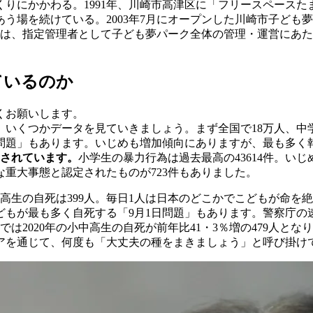
づくりにかかわる。1991年、川崎市高津区に「フリースペース
う場を続けている。2003年7月にオープンした川崎市子ども
からは、指定管理者として子ども夢パーク全体の管理・運営にあ
ているのか
くお願いします。
いくつかデータを見ていきましょう。まず全国で18万人、中学
50問題」もあります。いじめも増加傾向にありますが、最も多
されています。
小学生の暴力行為は過去最高の43614件。い
な重大事態と認定されたものが723件もありました。
高生の自死は399人。毎日1人は日本のどこかでこどもが命を
もが最も多く自死する「9月1日問題」もあります。警察庁の速報では
では2020年の小中高生の自死が前年比41・3％増の479人
アを通じて、何度も「大丈夫の種をまきましょう」と呼び掛け