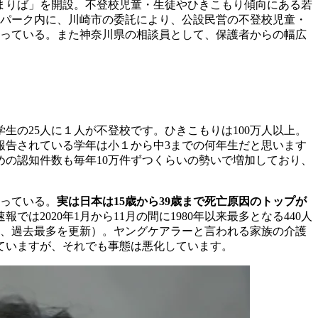
たまりば」を開設。不登校児童・生徒やひきこもり傾向にある若
夢パーク内に、川崎市の委託により、公設民営の不登校児童・
たっている。また神奈川県の相談員として、保護者からの幅広
生の25人に１人が不登校です。ひきこもりは100万人以上。
く報告されている学年は小１から中3までの何年生だと思います
じめの認知件数も毎年10万件ずつくらいの勢いで増加しており、
絶っている。
実は日本は15歳から39歳まで死亡原因のトップが
2020年1月から11月の間に1980年以来最多となる440人
となり、過去最多を更新）。ヤングケアラーと言われる家族の介護
ていますが、それでも事態は悪化しています。