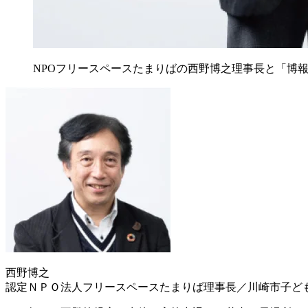
NPOフリースペースたまりばの西野博之理事長と「博
西野博之
認定ＮＰＯ法人フリースペースたまりば理事長／川崎市子ど