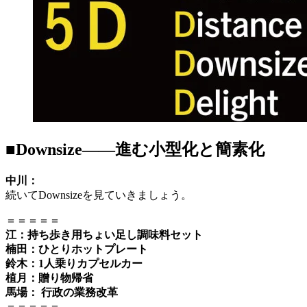
■Downsize――進む小型化と簡素化
中川：
続いてDownsizeを見ていきましょう。
＝＝＝＝＝
江：持ち歩き用ちょい足し調味料セット
楠田：ひとりホットプレート
鈴木：1人乗りカプセルカー
植月：贈り物帰省
馬場： 行政の業務改革
＝＝＝＝＝