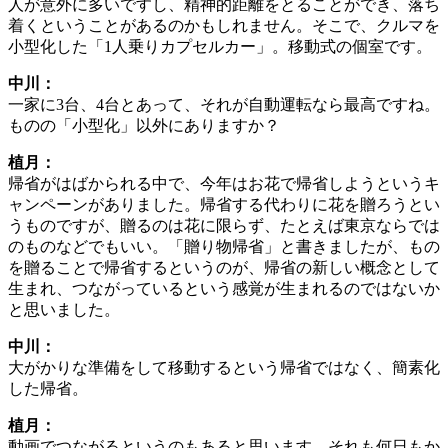
人が意外に多いですし、精神的距離をとることができ、落ち
着くということがあるのかもしれません。そこで、クルマを
小型化した「1人乗りカプセルカー」。移動式の個室です。
中川：
一家に3台、4台とあって、それが自動運転なら最高ですね。
ものの「小型化」以外にありますか？
植月：
帰省がはばかられる中で、今年はお花で帰省しようというキ
ャンペーンがありました。帰省する代わりに花を贈ろうとい
うものですが、贈るのは花に限らず、たとえば東京ならでは
のものなどでもいい。「贈り物帰省」と書きましたが、もの
を贈ることで帰省するというのが、帰省の新しい概念として
生まれ、つながっているという感覚が生まれるのではないか
と思いました。
中川：
大がかりな準備をして移動するという帰省ではなく、簡素化
した帰省。
植月：
動画でつながるというのもあると思います。それも何日もか