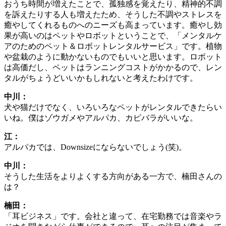
おうち時間が増えたことで、孤独感を覚えたり、精神的不調
を訴えたりする人も増えたため、そうした不調やストレスを
癒やしてくれるものへのニーズも高まっています。癒やし効
果が高いのはペットやロボットということで、「メンタルケ
アのためのペット＆ロボットレンタルサービス」です。植物
や盆栽のように動かないものでもいいと思います。ロボット
は高価だし、ペットはランニングコストがかかるので、レン
タルがちょうどいいかもしれないと考えたわけです。
中川：
犬や猫だけでなく、いろいろなペットがレンタルできたらい
いね。僕はゾウガメやアルパカ、カピバラがいいな。
江：
アルパカでは、Downsizeにならないでしょう(笑)。
中川：
そうした生活をよりよくする方向がある一方で、楠田さんの
は？
楠田：
「耳ビジネス」です。会社と違って、在宅勤務では音楽やラ