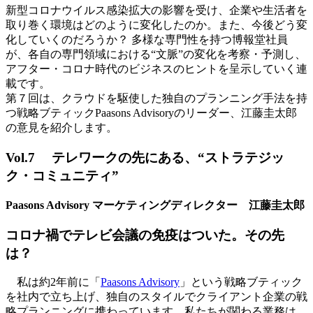
新型コロナウイルス感染拡大の影響を受け、企業や生活者を
取り巻く環境はどのように変化したのか。また、今後どう変
化していくのだろうか？ 多様な専門性を持つ博報堂社員
が、各自の専門領域における“文脈”の変化を考察・予測し、
アフター・コロナ時代のビジネスのヒントを呈示していく連
載です。
第７回は、クラウドを駆使した独自のプランニング手法を持
つ戦略ブティックPaasons Advisoryのリーダー、江藤圭太郎
の意見を紹介します。
Vol.7 テレワークの先にある、“ストラテジッ
ク・コミュニティ”
Paasons Advisory マーケティングディレクター 江藤圭太郎
コロナ禍でテレビ会議の免疫はついた。その先
は？
私は約2年前に「
Paasons Advisory
」という戦略ブティック
を社内で立ち上げ、独自のスタイルでクライアント企業の戦
略プランニングに携わっています。私たちが関わる業務は、