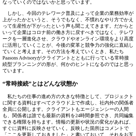
なっていくのではないかと思っています。
しかし、今回のテレワーク普及によって企業の業務効率が
上がったかというと、そうでもなく、不慣れなやり方でかえ
って生産性が下がったという声も聞こえてきます。だからと
いって企業はコロナ前の働き方に戻すべきではなく、テレワ
ークを一層進化させ、クラウドやオンライン環境をより高度
に活用していくことが、今後の変革と競争力の強化に直結し
ていくと考えます。その方法を考えていくとき、私たち
Paasons Advisoryがクライアントとともに行っている常時接
続型プランニングの形が、何かのヒントになるのではと思っ
ています。
“常時接続”とはどんな状態か
私たちの仕事の進め方の大きな特徴として、プロジェクト
に関する資料はすべてクラウド上で作成し、社内外の関係者
全員に公開します。クライアントもエージェンシーの人間
も、関係者は誰でも最新の資料を24時間参照でき、共同編集
できる権限を持ちます。情報の更新や状況の変化があれば、
すぐに資料に反映させていく。反映した箇所はコメントで
「ここを更新しておきました」と書いておいて、それをお互