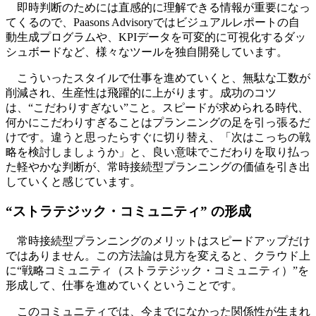
即時判断のためには直感的に理解できる情報が重要になっ
てくるので、Paasons Advisoryではビジュアルレポートの自
動生成プログラムや、KPIデータを可変的に可視化するダッ
シュボードなど、様々なツールを独自開発しています。
こういったスタイルで仕事を進めていくと、無駄な工数が
削減され、生産性は飛躍的に上がります。成功のコツ
は、“こだわりすぎない”こと。スピードが求められる時代、
何かにこだわりすぎることはプランニングの足を引っ張るだ
けです。違うと思ったらすぐに切り替え、「次はこっちの戦
略を検討しましょうか」と、良い意味でこだわりを取り払っ
た軽やかな判断が、常時接続型プランニングの価値を引き出
していくと感じています。
“ストラテジック・コミュニティ” の形成
常時接続型プランニングのメリットはスピードアップだけ
ではありません。この方法論は見方を変えると、クラウド上
に“戦略コミュニティ（ストラテジック・コミュニティ）”を
形成して、仕事を進めていくということです。
このコミュニティでは、今までになかった関係性が生まれ