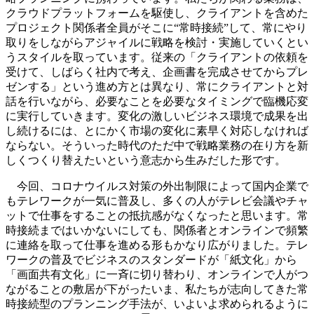
クラウドプラットフォームを駆使し、クライアントを含めた
プロジェクト関係者全員がそこに“常時接続”して、常にやり
取りをしながらアジャイルに戦略を検討・実施していくとい
うスタイルを取っています。従来の「クライアントの依頼を
受けて、しばらく社内で考え、企画書を完成させてからプレ
ゼンする」という進め方とは異なり、常にクライアントと対
話を行いながら、必要なことを必要なタイミングで臨機応変
に実行していきます。変化の激しいビジネス環境で成果を出
し続けるには、とにかく市場の変化に素早く対応しなければ
ならない。そういった時代のただ中で戦略業務の在り方を新
しくつくり替えたいという意志から生みだした形です。
今回、コロナウイルス対策の外出制限によって国内企業で
もテレワークが一気に普及し、多くの人がテレビ会議やチャ
ットで仕事をすることの抵抗感がなくなったと思います。常
時接続まではいかないにしても、関係者とオンラインで頻繁
に連絡を取って仕事を進める形もかなり広がりました。テレ
ワークの普及でビジネスのスタンダードが「紙文化」から
「画面共有文化」に一斉に切り替わり、オンラインで人がつ
ながることの敷居が下がったいま、私たちが志向してきた常
時接続型のプランニング手法が、いよいよ求められるように