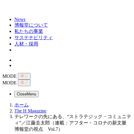
News
博報堂について
私たちの事業
サステナビリティ
人材・採用
MODE
MODE
Close
Menu
ホーム
The H Magazine
テレワークの先にある、“ストラテジック・コミュニテ
ィ”／江藤圭太郎（連載：アフター・コロナの新文脈
博報堂の視点 Vol.7）