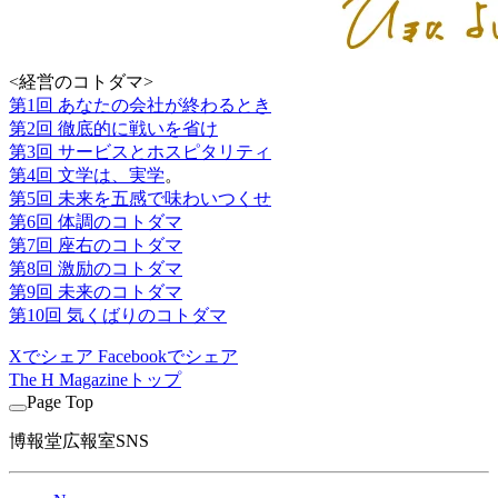
<経営のコトダマ>
第1回 あなたの会社が終わるとき
第2回 徹底的に戦いを省け
第3回 サービスとホスピタリティ
第4回 文学は、実学
。
第5回 未来を五感で味わいつくせ
第6回 体調のコトダマ
第7回 座右のコトダマ
第8回 激励のコトダマ
第9回 未来のコトダマ
第10回 気くばりのコトダマ
Xでシェア
Facebookでシェア
The H Magazineトップ
Page Top
博報堂広報室SNS