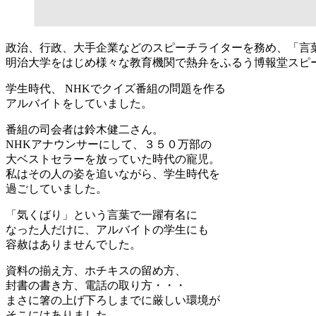
政治、行政、大手企業などのスピーチライターを務め、「言
明治大学をはじめ様々な教育機関で熱弁をふるう博報堂スピ
学生時代、 NHKでクイズ番組の問題を作る
アルバイトをしていました。
番組の司会者は鈴木健二さん。
NHKアナウンサーにして、３５０万部の
大ベストセラーを放っていた時代の寵児。
私はその人の姿を追いながら、学生時代を
過ごしていました。
「気くばり」という言葉で一躍有名に
なった人だけに、アルバイトの学生にも
容赦はありませんでした。
資料の揃え方、ホチキスの留め方、
封書の書き方、電話の取り方・・・
まさに箸の上げ下ろしまでに厳しい環境が
そこにはありました。