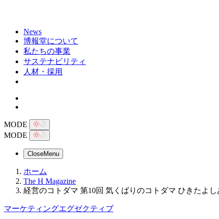
News
博報堂について
私たちの事業
サステナビリティ
人材・採用
MODE
MODE
Close
Menu
ホーム
The H Magazine
経営のコトダマ 第10回 気くばりのコトダマ ひきたよし
マーケティングエグゼクティブ