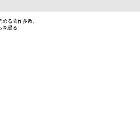
読める著作多数。
らを綴る。