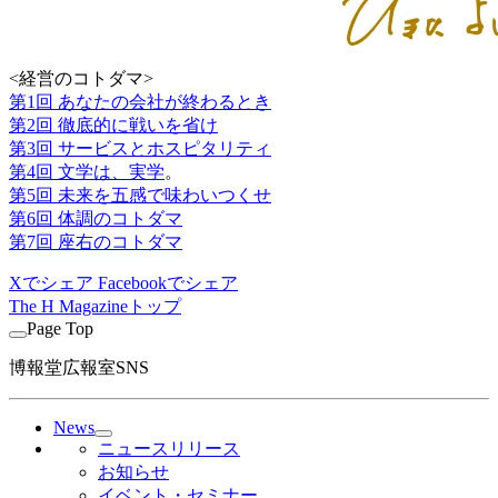
<経営のコトダマ>
第1回 あなたの会社が終わるとき
第2回 徹底的に戦いを省け
第3回 サービスとホスピタリティ
第4回 文学は、実学
。
第5回 未来を五感で味わいつくせ
第6回 体調のコトダマ
第7回 座右のコトダマ
Xでシェア
Facebookでシェア
The H Magazineトップ
Page Top
博報堂広報室SNS
News
ニュースリリース
お知らせ
イベント・セミナー