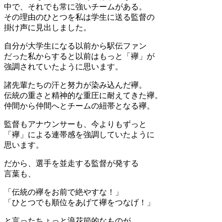
中で、それでも常に強いチームがある。
その理由のひとつを私は学生に送る監督の
掛け声に見出しました。
自分が大学生になる以前から駅伝ファン
だった私からすると以前はもっと「襷」が
強調されていたように思います。
諸先輩たちの汗と努力が染み込んだ襷。
伝統の重さと精神的な重圧に耐えてきた襷。
仲間から仲間へとチームの紐帯となる襷。
監督もアナウンサーも、今よりもずっと
「襷」による連帯感を強調していたように
思います。
だから、選手を並走する監督が発する
言葉も、
「伝統の襷をお前で絶やすな！」
「ひとつでも順位をあげて襷をつなげ！」
と言ったちょっと浪花節的なものが