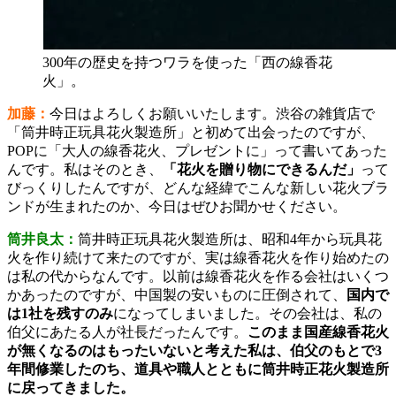
300年の歴史を持つワラを使った「西の線香花
火」。
加藤：
今日はよろしくお願いいたします。渋谷の雑貨店で
「筒井時正玩具花火製造所」と初めて出会ったのですが、
POPに「大人の線香花火、プレゼントに」って書いてあった
んです。私はそのとき、
「花火を贈り物にできるんだ」
って
びっくりしたんですが、どんな経緯でこんな新しい花火ブラ
ンドが生まれたのか、今日はぜひお聞かせください。
筒井良太：
筒井時正玩具花火製造所は、昭和4年から玩具花
火を作り続けて来たのですが、実は線香花火を作り始めたの
は私の代からなんです。以前は線香花火を作る会社はいくつ
かあったのですが、中国製の安いものに圧倒されて、
国内で
は1社を残すのみ
になってしまいました。その会社は、私の
伯父にあたる人が社長だったんです。
このまま国産線香花火
が無くなるのはもったいないと考えた私は、伯父のもとで3
年間修業したのち、道具や職人とともに筒井時正花火製造所
に戻ってきました。