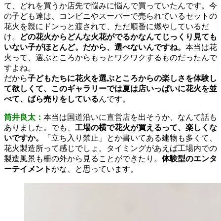
て、どれを買うか店先で悩みに悩んで買っていたんです。今
の子ども達は、コンビニやスーパーで売られているセットの
花火を親にドンっと渡されて、ただ順番に燃やしているだ
け。
どの花火からどんな火花がでるかなんてじっくり見ても
いない子がほとんど。だから、選べないんですね。
本当は花
火って、選ぶところからもっとワクワクするものだったんで
すよね。
だから
子どもたちに花火を選ぶところからの楽しさを体験し
て欲しくて、このギャラリーでは夏は店いっぱいに花火を並
べて、ばら売りをしている
んです。
筒井良太：
本当は国道沿いに直営店を出そうか、なんて話も
ありました。でも、
工場の横で花火が買えるって、楽しくな
いですか。
「立ち入り禁止」とか書いてある建物も多くて、
花火製造所って感じでしょ。タイミングがあえば工場内での
製造風景も柵の外から見ることができたり。
体験型のエンタ
ーテイメント
かな、と思っています。