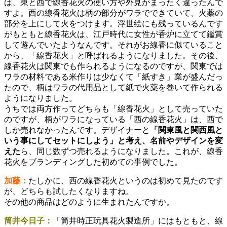
は、東と西で線香花火の使い方や外見がまったく違ったんで
すよ。西の線香花火は柄の部分がワラでできていて、火薬の
部分を上にして火をつけます。浮世絵にも残っているんです
がもともと線香花火は、江戸時代に女性が香炉に立てて鑑賞
して遊んでいたようなんです。それがお線香に似ていること
から、「線香花火」と呼ばれるようになりました。その後、
線香花火は関東でも作られるようになるのですが、関東では
ワラの材料である米作りは少なくて「紙すき」業が盛んだっ
たので、柄はワラの代用品として紙で火薬を巻いて作られる
ようになりました。
うちでは両方作ってどちらも「線香花火」として売っていた
のですが、柄がワラになっている「西の線香花火」は、西で
しか売れなかったんです。デザイナーと
「関東風と関西風と
いう事にしてセットにしよう」と考え、名前やデザインを変
えた
ら、同じ数ずつ売れるようになりました。これが、線香
花火をブランディングした初めての事例でした。
加藤：
たしかに、西の線香花火というのは初めて見たのです
が、どちらも試したくなりますね。
その他の商品はどのように生まれたんですか。
筒井今日子：
「筒井時正玩具花火製造所」にはもともと、線