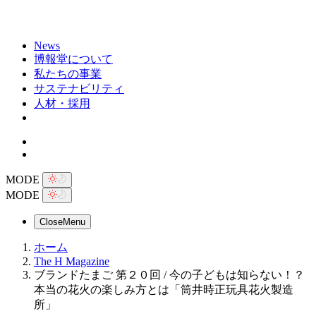
News
博報堂について
私たちの事業
サステナビリティ
人材・採用
MODE
MODE
Close
Menu
ホーム
The H Magazine
ブランドたまご 第２０回 / 今の子どもは知らない！？
本当の花火の楽しみ方とは「筒井時正玩具花火製造
所」