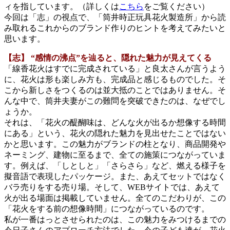
ィを指しています。（詳しくは
こちら
をご覧ください）
今回は「志」の視点で、「筒井時正玩具花火製造所」から読
み取れるこれからのブランド作りのヒントを考えてみたいと
思います。
【志】 “感情の沸点”を辿ると、隠れた魅力が見えてくる
「線香花火はすでに完成されている」と良太さんが言うよう
に、花火は形も楽しみ方も、完成品と感じるものでした。そ
こから新しさをつくるのは並大抵のことではありません。そ
んな中で、筒井夫妻がこの難問を突破できたのは、なぜでし
ょうか。
それは、「花火の醍醐味は、どんな火が出るか想像する時間
にある」という、花火の隠れた魅力を見出せたことではない
かと思います。この魅力がブランドの柱となり、商品開発や
ネーミング、建物に至るまで、全ての施策につながっていま
す。例えば、「しとしと」「さらさら」など、燃える様子を
擬音語で表現したパッケージ。また、あえてセットではなく
バラ売りをする売り場。そして、WEBサイトでは、あえて
火が出る場面は掲載していません。全てのこだわりが、この
「花火をする前の想像時間」につながっているのです。
私が一番はっとさせられたのは、この魅力をみつけるまでの