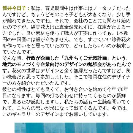
筒井今日子：
私は、育児期間中は仕事にはノータッチだった
んですけど、ちょうどそのころ子どもが大きくなり、少し手
が離れてきたんですね。それで、会社のことにも関わり始め
たのですが、線香花火は正直全然売れずに、在庫がたまる一
方でした。良い素材を使って職人が丁寧に作っても、1本数
円の中国産には歯が立ちません。でも、すごくいい線香花火
を作っていると思っていたので、どうしたらいいのか模索し
ていたんです。
そんな時、
行政が企画した「九州ちくご元気計画」という、
地元のモノづくり企業向けのデザインの勉強会があったんで
す。
花火の世界はデザインと全く無縁だったんですけど、良
い機会だと思って参加しました。そこで福岡在住のデザイナ
ーの方を紹介いただいたんです。
彼との相性はとても良くて、お付き合いを始めて今年で8年
目になります。毎回の打ち合わせに持ってくるものが新鮮
で、見るたび感動しますし、私たちの話も一生懸命聞いてく
れて、こちらの想いが形になって出てくるんです。今では、
このギャラリーのデザインまでお願いしています。