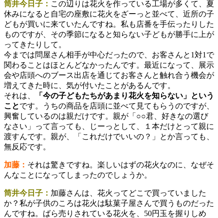
筒井今日子：
この辺りは花火を作っている工場が多くて、夏
休みになると自宅の座敷に花火をざーっと並べて、近所の子
どもが買いに来ていたんですね。私も店番を手伝ったりした
ものですが、その季節になると知らない子どもが勝手に上が
ってきたりして。
今までは問屋さん相手が中心だったので、お客さんと1対1で
関わることはほとんどなかったんです。最近になって、展示
会や店頭へのブース出店を通じてお客さんと触れ合う機会が
増えてきた時に、気が付いたことがあるんです。
それは、
「今の子どもたちがあまり花火を知らない」という
こと
です。うちの商品を店頭に並べて見てもらうのですが、
興奮しているのは親だけです。親が「○○君、好きなの選び
なさい」って言っても、じーっとして、１本だけとって親に
渡すんです。親が、「これだけでいいの？」とか言っても、
無反応です。
加藤：
それは驚きですね。楽しいはずの花火なのに、なぜそ
んなことになってしまったのでしょうか。
筒井今日子：
加藤さんは、花火ってどこで買っていました
か？私が子供のころは花火は駄菓子屋さんで買うものだった
んですね。ばら売りされている花火を、50円玉を握りしめ