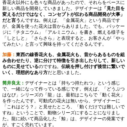
香花火以外にも色々な商品があったので、それらをベースに
新しい商品を開発していきました。デザイナーは
「見た目を
変えるだけではなく、コンセプトが伝わる商品開発が大事」
だと言う
んですね。例えば、「金属花火」という商品です
が、金属を使った花火は昔からありました。でも、パッケー
ジに「チタニウム」「アルミニウム」を書き、燃える様子を
「しとしと」「さらさら」と表現すると、お客さんが「やっ
てみたい」と言って興味を持ってくださるんです。
加藤：
東西の線香花火も、金属花火も、昔からあるものを組
み合わせたり、逆に分けて特徴を引き出したりして、新しい
ものに見せている
のですね。
伝統を押し付けず後世に繋いで
いく、理想的なあり方
だと思いました。
筒井良太：
デザイナーとは「持ちつ持たれつ」という感じ
で、一緒になって作っている感じです。例えば、「どうぶつ
はなび」シリーズの「龍」は、最初はこちらで「動く花火」
を作ったんです。可動式の花火は無いから、デザイナーに
「これはどう？」と見せたところ、「動くだけでは難しいで
すね」ということで、動物シリーズにすることになりまし
た。龍に続いて商品化した「鯨」は、デザイナーの発案です
が、すごく売れています。