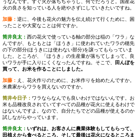
うなんです。すぐ火が落ちちゃうし、何でだろうと。国産花
火の良さを知っている人を絶やさずにしていきたいですね。
加藤：
逆に、今後も花火の魅力を伝え続けて行くために、困
ったことや大変なことは何ですか。
筒井良太：
西の花火で使っている軸の部分は稲の「ワラ」な
んですが、もともとは「ほうき」に使われていたワラの穂先
の下の部分(ほうきには使わない部分)を譲ってもらっていま
した。ところが、「ほうき」の生産量が落ちてしまって、良
いワラが手に入りにくくなったんですね。そこで、
田んぼを
買って、お米を作ることにしました。
加藤：
え、花火作りのために、お米作りを始めたんですか。
米農家からワラを買えないのですか。
筒井今日子：
ワラならなんでも良いわけではないんです。お
米も品種改良されていてすべての品種が花火に使えるわけで
はないんですよ。なので、自分たちでどの品種が使えるのか
試しながらやっています。
筒井良太：
いずれは、お客さんに農業体験もしてもらって、
田植えから食べるところ、そして最後は花火になるところま