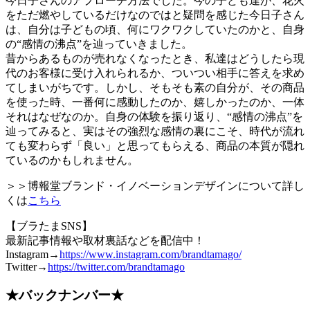
今日子さんのアプローチ方法でした。今の子ども達が、花火
をただ燃やしているだけなのではと疑問を感じた今日子さん
は、自分は子どもの頃、何にワクワクしていたのかと、自身
の“感情の沸点”を辿っていきました。
昔からあるものが売れなくなったとき、私達はどうしたら現
代のお客様に受け入れられるか、ついつい相手に答えを求め
てしまいがちです。しかし、そもそも素の自分が、その商品
を使った時、一番何に感動したのか、嬉しかったのか、一体
それはなぜなのか。自身の体験を振り返り、“感情の沸点”を
辿ってみると、実はその強烈な感情の裏にこそ、時代が流れ
ても変わらず「良い」と思ってもらえる、商品の本質が隠れ
ているのかもしれません。
＞＞博報堂ブランド・イノベーションデザインについて詳し
くは
こちら
【ブラたまSNS】
最新記事情報や取材裏話などを配信中！
Instagram→
https://www.instagram.com/brandtamago/
Twitter→
https://twitter.com/brandtamago
★バックナンバー★