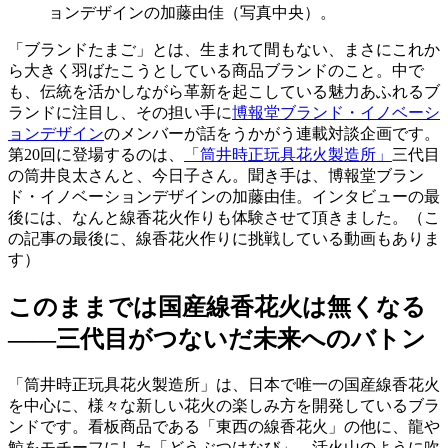
ョンデザインの加藤由佳（写真中央）。
「ブランドたまご」とは、生まれて間もない、まさにこれか
ら大きく羽ばたこうとしている商品ブランドのこと。中で
も、伝統を活かしながら革新を起こしている魅力あふれるブ
ランドに注目し、その担い手に
博報堂ブランド・イノベーシ
ョンデザイン
のメンバーが話をうかがう連載対談企画です。
第20回に登場するのは、
「筒井時正玩具花火製造所」
三代目
の筒井良太さんと、今日子さん。聞き手は、博報堂ブラン
ド・イノベーションデザインの加藤由佳。インタビューの最
後には、なんと線香花火作りも体験させて頂きました。（こ
の記事の最後に、線香花火作りに挑戦している動画もありま
す）
このままでは国産線香花火は無くなる
――三代目がつないだ未来へのバトン
「筒井時正玩具花火製造所」は、日本で唯一の国産線香花火
を中心に、様々な新しい花火の楽しみ方を開発しているブラ
ンドです。看板商品である「東西の線香花火」の他に、龍や
鯨をモチーフにした「どうぶつはなび」、活火山のように吹