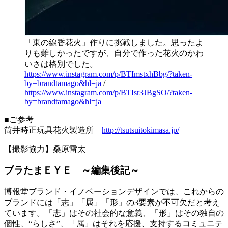
「東の線香花火」作りに挑戦しました。思ったよ
りも難しかったですが、自分で作った花火のかわ
いさは格別でした。
https://www.instagram.com/p/BTImstxhBbg/?taken-
by=brandtamago&hl=ja
/
https://www.instagram.com/p/BTIsr3JBgSO/?taken-
by=brandtamago&hl=ja
■ご参考
筒井時正玩具花火製造所
http://tsutsuitokimasa.jp/
【撮影協力】桑原雷太
ブラたまＥＹＥ ～編集後記～
博報堂ブランド・イノベーションデザインでは、これからの
ブランドには「志」「属」「形」の3要素が不可欠だと考え
ています。「志」はその社会的な意義、「形」はその独自の
個性、“らしさ”、「属」はそれを応援、支持するコミュニテ