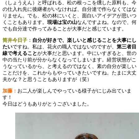
（しょうえん）と呼ばれる、松の根っこを燻した原料も、今
の仕入れ先に後継者がいなければ、自分達で作らなくてはな
りません。でも、松の林にいくと、面白いアイデアが思いつ
くこともあります。
現場は宝の山
なんですよね。なので、何
でも自分達で作ってみることが大事だと感じています。
筒井今日子：
自分が好きで、楽しいと感じることを大事にし
たい
ですね。私は、花火の職人ではないのですが、
第三者目
線で考えること
が大事だと思います。中にいすぎると、世の
中の当たり前が分からなくなってしまいます。経営状態がこ
うなっているから、と考えるのではなく、素の自分が楽しい
ことだけを、これからもやっていきたいですね。たまに大丈
夫かな？と思うこともありますが（笑）
加藤：
お二人が楽しんでやっている様子がにじみ出ていま
す！
今日はどうもありがとうございました。