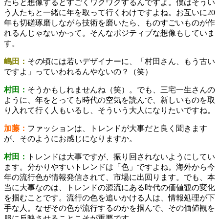
たらと想像するとすごくワクワクするんですよ。僕はそうい
う人たちと一緒に年を取って行くわけですよね。お互いに20
年も切磋琢磨しながら技術を磨いたら、ものすごいものが作
れるんじゃないかって。そんなポジティブな想像もしていま
す。
嶋田：
その頃には若いデザイナーに、「村田さん、もう古い
ですよ」っていわれるんやないの？（笑）
村田：
そうかもしれませんね（笑）。でも、三宅一生さんの
ように、年をとっても時代の空気を読んで、新しいものを取
り入れて行く人もいるし、そういう大人になりたいですね。
加藤：
ファッションは、トレンドが大事だと良く聞きます
が、そのようにお感じになりますか。
村田：
トレンドは大事ですが、振り回されないようにしてい
ます。分かりやすいトレンドは「色」ですよね。海外から今
年の流行色が情報発信されて、市場に出回ります。でも、本
当に大事なのは、トレンドの源流にある時代の価値観の変化
を掴むことです。流行の色を追いかける人は、情報処理が下
手な人。なぜその色が流行するのかを掴んで、その価値観を
服に反映させることこそが重要です。