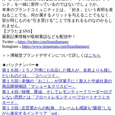
ンド」を一緒に形作っているのではないでしょうか。
本来のブランドコミュニティとは、「好き」という表明を束
ねることでも、何か属するメリットを与えることでもなく、
皆が同じものを“引き受ける”ことで生まれるものなのかもし
れません。
【ブラたまSNS】
最新記事情報や取材裏話などを配信中！
Twitter→
https://twitter.com/brandtamago
Instagram→
https://www.instagram.com/brandtamago/
＞＞博報堂ブランドデザインについて詳しくは
こちら
★バックナンバー★
第１６回 / ミラノ万博にも出品した職人が、名前よりも残し
たいものとは。「コヘッツイ」
第１５回 / 老舗の「おこし」が洋菓子に！新人と中途社員の
商品開発物語「マシュー＆クリスピー」
第１４回 / 味噌、醤油、そしてレモンティー？リーダーのブ
レない思想とは「フロートレモンティー/フロートナツミカ
ネード」
第１３回 / 左官業からの転身。クレームも感謝も“吸収“しな
がら進化するインテリア「soil」