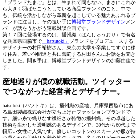
「ブランドたまご」とは、生まれて間もない、まさにこれか
ら大きく羽ばたこうとしている商品ブランドのこと。中で
も、伝統を活かしながら革新を起こしている魅力あふれるブ
ランドに注目し、その担い手に
博報堂ブランドデザイン
メン
バーが話をうかがう連載対談企画です。
第１７回に登場するのは、播州織（ばんしゅうおり）で有名
な兵庫県西脇市で
「hatsutoki」
ブランドをプロデュースする
デザイナーの村田裕樹さん。東京の大学を卒業してすぐに移
り住み、若い仲間達と共に奮闘する村田さんにお話をお聞き
しました。聞き手は、博報堂ブランドデザインの加藤由佳で
す。
産地巡りが僕の就職活動。ツイッター
でつながった経営者とデザイナー。
hatsutoki（ハツトキ）は、播州織の産地、兵庫県西脇市にあ
る島田製織株式会社が立ち上げたファッションブランドで
す。細い糸で織りなす繊細さが特徴の播州織。その卓越した
技術を生かした透明感のあるデザインで、30代から60代まで
幅広い女性に人気です。優しいコットンのスカーフや服が持
つ滑らかな肌触りと着心地のよさで、多くのリピーターの心