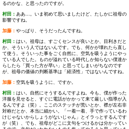
るのかな、と思ったのですが。
村田：
ああ…。いま初めて思いましたけど、たしかに祖母の
影響ですね。
加藤：
やっぱり、そうだったんですね。
村田：
はい。祖母は、すごくセンスが良いとか、目利きだと
か、そういう人ではないんです。でも、何かが壊れたら直し
て使う。そういった事をごく自然に、空気を吸うようにやっ
ている人でした。ものが溢れている時代しか知らない僕達か
らしたら「買った方が早い」と思ってしまいがちなのです
が、祖母の価値の判断基準は「経済性」ではないんですね。
加藤：
空気を吸うように、ですか。
村田：
はい。自然にそうするんですよね。今も、僕が作った
洋服を見せると、すぐに電話がかかって来て厳しい指導が入
るんですよ（笑）。ここのステッチが荒いとか、襟が左右非
対称だとか、本当に細かい。「一着一着、手で作っているわ
けじゃないからしょうがないじゃん」とイラっとするんです
が（笑）、でも、祖母がどこに文句をつけるかは分かってい