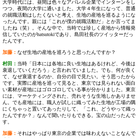
大学時代には、昼間は色々なアパレル企業でインターンをし
つつ、夜間の大学に通いました。大学４年生になって、普通
の就職活動はしたくないと考え、生地の産地を巡るようにな
ったんです。親には「これが僕の就職活動だ」とか言ってま
したね（笑）。そんな中で、当時では珍しく産地から情報発
信していたのがhatsutokiであり、島田社長のツイッターだっ
たんです。
加藤：
なぜ生地の産地を巡ろうと思ったんですか？
村田：
当時「日本には各地に良い生地はあるけれど、今後は
衰退していくだろう」と言われていました。でも、何が良く
て、なぜ衰退するのか、自分の目で見たい。そう思ったから
です。実際に産地を巡って見ると、東京では見られない面白
い素材が産地にはゴロゴロしている事が分かりました。東京
には、マーケティングされた、売れそうな生地しかありませ
ん。でも産地には、職人が試しに織ってみた生地が工場の隅
にくちゃっと置いてあったりして、「これ、どうやって織っ
たんですか？」なんて聞いたりもできる。宝の山だったんで
す。
加藤：
それはやっぱり東京の企業では味わえないことなんで