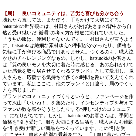
【属】 良いコミュニティは、苦労も喜びも分かち合う
壊れたら直しては、また使う。手をかけて大切にする。
hatsutokiの世界観には、村田さんがおばあさまの背中から自
然と受け継いだ“循環”の考え方が根底に流れていました。
「うちの服は、便利じゃないんです。」村田さんが言うよう
に、hatsutokiは繊細な素材ゆえの手間がかかったり、価格も
気軽に手が伸びる商品ではありません。つくるのも、職人泣
かせのチャレンジングなもの。しかし、hatsutokiのお客さん
は「質の良いモノを大切に着た時に感じる、あの忘れかけて
いた感覚を取り戻させてくれるブランド」として愛用し、職
人さんも、応援する気持ちで多くの時間を割いて支えてくれ
ています。私はここに、他のブランドとは違う、属のつくり
方を感じました。
ブランドのコミュニティづくりというと、ファンページを作
って沢山「いいね！」を集めたり、インセンティブを与えて
ファンの数を増やそうとしたりする“押しつけのコミュニテ
ィ”になりがちです。しかし、hatsutokiのお客さんは、手間と
価格を“引き受け”、服を大切にする生活を、職人さんも難題
を“引き受け”新しい商品をつくっています。この“引き受
け”こそが、自然と特別な愛着を生み、「丁寧に着たいブラ