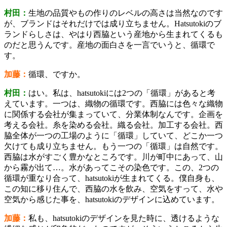
村田：
生地の品質やもの作りのレベルの高さは当然なのです
が、ブランドはそれだけでは成り立ちません。Hatsutokiのブ
ランドらしさは、やはり西脇という産地から生まれてくるも
のだと思うんです。産地の面白さを一言でいうと、循環で
す。
加藤：
循環、ですか。
村田：
はい。私は、hatsutokiには2つの「循環」があると考
えています。一つは、織物の循環です。西脇には色々な織物
に関係する会社が集まっていて、分業体制なんです。企画を
考える会社。糸を染める会社。織る会社。加工する会社。西
脇全体が一つの工場のように「循環」していて、どこか一つ
欠けても成り立ちません。もう一つの「循環」は自然です。
西脇は水がすごく豊かなところです。川が町中にあって、山
から霧が出て…。水があってこその染色です。この、2つの
循環が重なり合って、hatsutokiが生まれてくる。僕自身も、
この知に移り住んで、西脇の水を飲み、空気をすって、水や
空気から感じた事を、hatsutokiのデザインに込めています。
加藤：
私も、hatsutokiのデザインを見た時に、透けるような