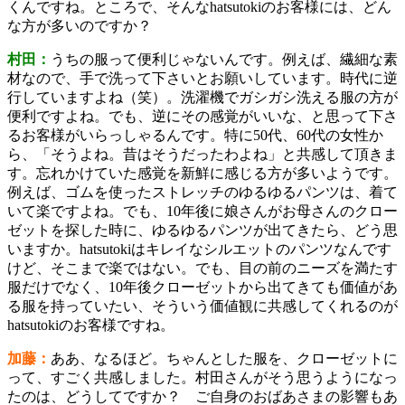
くんですね。ところで、そんなhatsutokiのお客様には、どん
な方が多いのですか？
村田：
うちの服って便利じゃないんです。例えば、繊細な素
材なので、手で洗って下さいとお願いしています。時代に逆
行していますよね（笑）。洗濯機でガシガシ洗える服の方が
便利ですよね。でも、逆にその感覚がいいな、と思って下さ
るお客様がいらっしゃるんです。特に50代、60代の女性か
ら、「そうよね。昔はそうだったわよね」と共感して頂きま
す。忘れかけていた感覚を新鮮に感じる方が多いようです。
例えば、ゴムを使ったストレッチのゆるゆるパンツは、着て
いて楽ですよね。でも、10年後に娘さんがお母さんのクロー
ゼットを探した時に、ゆるゆるパンツが出てきたら、どう思
いますか。hatsutokiはキレイなシルエットのパンツなんです
けど、そこまで楽ではない。でも、目の前のニーズを満たす
服だけでなく、10年後クローゼットから出てきても価値があ
る服を持っていたい、そういう価値観に共感してくれるのが
hatsutokiのお客様ですね。
加藤：
ああ、なるほど。ちゃんとした服を、クローゼットに
って、すごく共感しました。村田さんがそう思うようになっ
たのは、どうしてですか？ ご自身のおばあさまの影響もあ