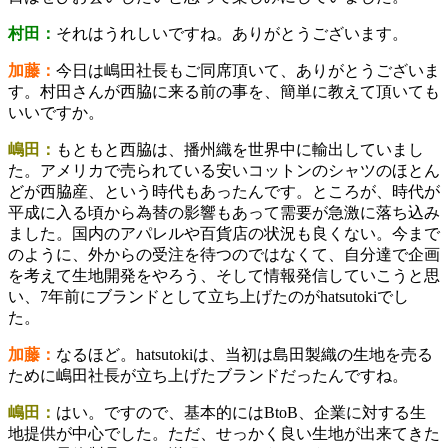
村田：
それはうれしいですね。ありがとうございます。
加藤：
今日は嶋田社長もご同席頂いて、ありがとうございま
す。村田さんが西脇に来る前の事を、簡単に教えて頂いても
いいですか。
嶋田：
もともと西脇は、播州織を世界中に輸出していまし
た。アメリカで売られている安いコットンのシャツのほとん
どが西脇産、という時代もあったんです。ところが、時代が
平成に入る頃から為替の影響もあって需要が急激に落ち込み
ました。国内のアパレルや百貨店の状況も良くない。今まで
のように、外からの受注を待つのではなくて、自分達で企画
を考えて生地開発をやろう、そして情報発信していこうと思
い、7年前にブランドとして立ち上げたのがhatsutokiでし
た。
加藤：
なるほど。hatsutokiは、当初は島田製織の生地を売る
ために嶋田社長が立ち上げたブランドだったんですね。
嶋田：
はい。ですので、基本的にはBtoB、企業に対する生
地提供が中心でした。ただ、せっかく良い生地が出来てきた