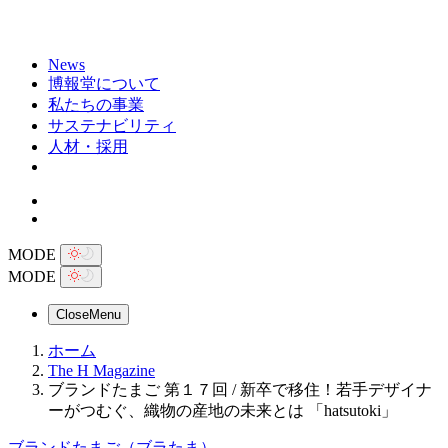
News
博報堂について
私たちの事業
サステナビリティ
人材・採用
MODE
MODE
Close
Menu
ホーム
The H Magazine
ブランドたまご 第１７回 / 新卒で移住！若手デザイナ
ーがつむぐ、織物の産地の未来とは 「hatsutoki」
ブランドたまご（ブラたま）